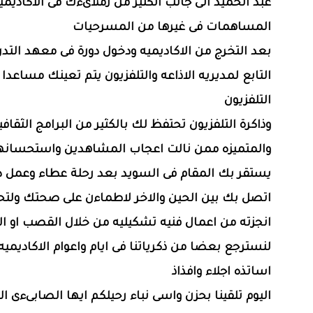
عبد الحميد الى جانب الكثير من زملاىءك فى الاكاديميه
المساهمات فى غيرها من المسرحيات
بعد التخرج من الاكاديميه ودخول دورة فى معهد التدر
التابع لمديريه الاذاعه والتلفزيون يتم تعينك مساعدا
التلفزيون
وذاكرة التلفزيون تحتفظ لك بالكثير من البرامج الثقافي
والمتميزه ممن نالت اعجاب المشاهدين واستحسانه
يستقر بك المقام فى السويد بعد رحلة عطاء وعمل 
اتصل بك بين الحين والاخر لاطماءن على صحتك ولتح
انجزته من اعمال فنيه تشكيليه من خلال القصب او الت
لنسترجع بعضا من ذكرياتنا فى ايام واعوام الاكاديمي
اساتذه اجلاء وافذاذ
اليوم تلقينا بحزن واسى نباء رحيلكم ايها الصابىءى ا