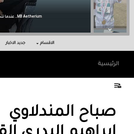
Malak Berri وراء كل نجاح عائلة آمنت بي، واحتوتني، وكانت سندي في أصعب اللحظات.
الاقسام
جديد الاخبار
الرئيسية
صباح المندلاوي
ابراهيم البدرى الق