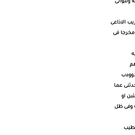
 وتتوالى
يب الاذاعى
 مخرجا فى
ه
م
دووءب
دثنى عما
بن او
ه وفى ظل
لطيب