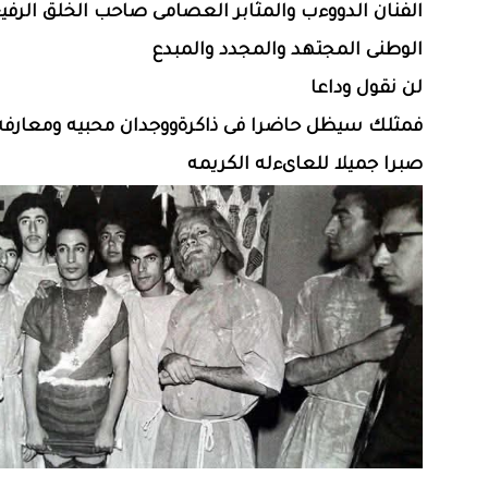
الفنان الدووءب والمثابر العصامى صاحب الخلق الرف
الوطنى المجتهد والمجدد والمبدع
لن نقول وداعا
فمثلك سيظل حاضرا فى ذاكرةووجدان محبيه ومعارفه
صبرا جميلا للعاىءله الكريمه