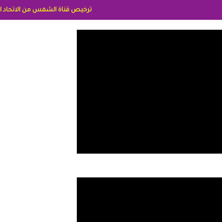
ترخيص قناة الشمس من الاتحاد الاوربي برقم 8025169734/61 IDeellLA مدراء المكاتب رنا وهبه الاعلاميه امل بكير جمهورية مصر ليبيا ريم عبدلي امريكا د سهام البياتي العراق الاعلاميه هند احمد الامارات الاعلاميه عايده القمش لسع