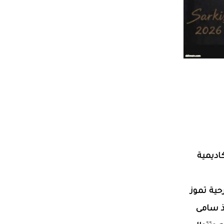
كاديمية
ية تموز
ذ سامى