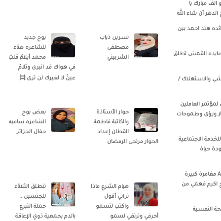
الف مبارك يا
لدهر أن شاء الله
ائده هند احمد بين
نسرين ذياب
بوح جديد
مصطفى
للشاعره هناء
 عايده القمش تطلق
الشربيني
محمد أيلامُ قلبٌ
في هواك قد انبرى وتلامٌ
عينٌ لا لغيرك لن ترى
تلاشي والاستهلاك /
 الختمامي لمؤتمر العاملين
حوار الأستاذة
بعض بوح
فكار ورؤى وطموحات
والكاتبة فاطمة
الشاعره ساميه
القطان إعداد
جفال الجزائر
لخدمة الاجتماعية
الحوار مرتجى الرمضان
ودة حياة
‏‎Alshakerchi Samir‎‏ مع ‏‎Ali Samaka‎‏ مغامرة كبيرة
 اكرم فهمي من
هيام الشرع ماذا
تنطلق الثلاثاء
تراني أقول
للجنسين ..
واكتب لتسمو
حملة التبرع
حة النفسية
أحرفي وترتقي لسمو
بالدم بجمعية ذوي الإعاقة