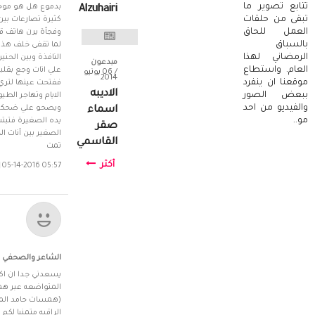
تتابع تصوير ما
بدموع هل هو موجو
Alzuhairi‎‏
تبقى من حلقات
العمل للحاق
وفجأة يرن هاتف ق
بالسباق
لما تقفى خلف هذه
الرمضاني لهذا
النافذة وبين الحن
مبدعون
العام. واستطاع
/ 06 يونيو
2014
موقعنا ان ينفرد
ففتحت عينها لتري
الاديبه
ببعض الصور
الايام وتهاجر الط
والفيديو من احد
ويصحو علي ضحكة 
اسماء
مو..
يده الصغيرة فتبت
صقر
القاسمي
تمت
أكثر
05-14-2016 05:57 مساءً
الشاعر والصحفي 
يسعدني جدا ان اكو
(همسات حامد المج
الراقيه متمنيا لكم ا