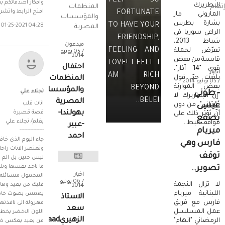
FELT SO
وافكار اصدقائكم ب
البطريرك
افتح الرابط واتشر
FORTUNATE
الماروني مار
بشارة بطرس
TO HAVE YOUR
01-25-2021 04:28 مساءً
الراعي سوريا في
FRIENDSHIP,
شباط 2013،
مبدعون
FEELING AND
تعرّض لحملة
/ 05 يونيو
2014
قاسية من بعض
LOVE! I FELT I
احتفال
قوى "14 آذار"،
اخبار
AM RICH
بلغت حدّ قول
المنظمات
/ 05 يونيو 2014
بعض الموارنة
BEYOND
والمؤسسات
نجلاء علي
- طوني
"إنّ البطريرك لا
BELEI..
المصرية
عيسى
يُمَثلني"، من دون
بهولندا-
أنّ يُؤثّر ذلك على
يصفع
مواقف البط..
-عبير
ميريام
احمد
جاء اليوم الذى خاف
فارس وهي
وتعتصر الانات راح
توقف
ليس حنين بل الم 
ما تاخذ نفسها وتل
تصوير..
اخبار
المحمول متسائلة ف
/ 06 يونيو
لا تزال النجمة
قلبك من بعيد وه
2014
اللبنانية ميريام
يهمس بصوت خافت 
الاستاذ
فارس مع فريق
مهرولة الى نافذتها
سعد
عمل المسلسل
اللون الاخضر يخ
الزهيريSaad
الرمضاني "اتهام"
من بعيد يعكس ضوء