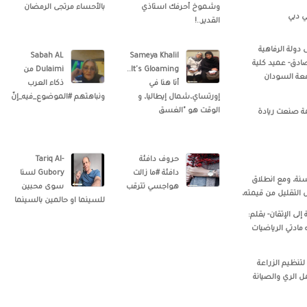
وشموخ أحرفك استاذي
بالأحساء مرتجى الرمضان
ي دبي
القدير..!
 دولة الرفاهية
Sabah AL
Sameya Khalil
ادق- عميد كلية
..It's Gloaming
Dulaimi من
امعة السودان
أنا هنا في
ذكاء العرب
إورتساي،شمال إيطاليا، و
ونباهتهم #الموضوع_فيه_إنّ
الوقت هو "الغسق
ة صنعت ريادة
حروف دافئة
Tariq Al-
دافئة #ما زالت
Gubory‎‏ لسنا
اكم كل سنة، ومع انطلاق
هواجسي تترقب
سوى محبين
التقليل من قيمته،
للسينما او حالمين بالسينما
إلى الإتقان- بقلم:
مادتي الرياضيات
لتنظيم الزراعة
 الري والصيانة