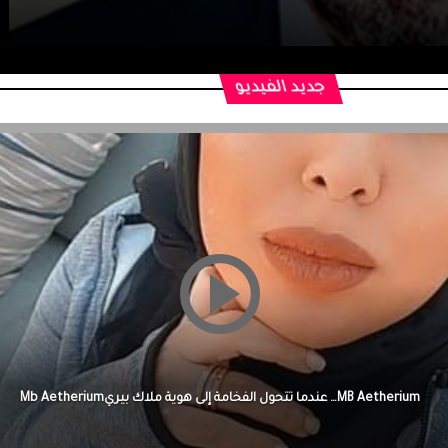
جديد الفيديو
Malak وراء كل نجاح عائلة آمنت بي، واحتوتني، وكانت سندي في أصعب اللحظات.