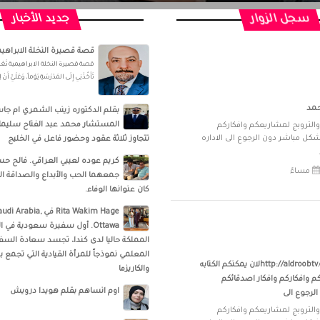
سجل الزوار
جديد الأخبار
قصة قصيرة النخلة الابراهيم
قصة قصيرة النخلة الابراهيمية تَعْمَلُ وا
تَأْخُذْنِي إِلَى المَدْرَسَةِ يَوْماً، وَعَلَيَّ أَن
حمد
بقلم الدكتوره زينب الشمري ام جا
المستشار محمد عبد الفتاح سليمان.
 والتروبج لمشاريعكم وافكاركم
شكل مباشر دون الرجوع الى الاداره
تتجاوز ثلاثة عقود وحضور فاعل في الخليج
كريم عوده لعيبي العراقي. فالح حس
جمعهما الحب والأبداع والصداقة ا
كان عنوانها الوفاء.
‏‎Rita Wakim Hage‎‏ في
Ottawa‎‏. أول سفيرة سعودية في
المملكة حاليا لدى كندا، تجسد سعادة السفي
المعلمي نموذجاً للمرأة القيادية التي تجمع بي
http://aldroobtv.com/guestbook/lلان يمكنكم الكتابه
والكاريزما
م وافكاركم وافكار اصدقائكم
اوم انساهم بقلم هويدا درويش
لرجوع الى
 والتروبج لمشاريعكم وافكاركم