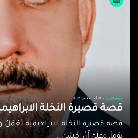
/ 08 أغسطس 2026
قصار الاخبار
قصة قصيرة النخلة الابراهيمي
قصة قصيرة النخلة الابراهيمية تَعْمَلُ والِدَتِي ط
يَوْماً، وَعَلَيَّ أَنْ اِمْشِيَ...