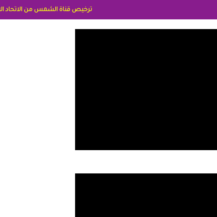
ترخيص قناة الشمس من الاتحاد الاوربي برقم 8025169734/61 IDeellLA مدراء المكاتب رنا وهبه الاعلاميه امل بكير جمهورية مصر ليبيا ريم عبدلي امريكا د سهام البياتي العراق الاعلاميه هند احمد الامارات الاعلاميه عايده القمش لسعوديه وسيله ال