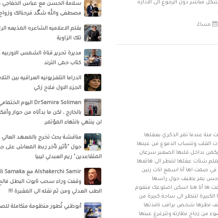
شكل مباشر دون الرجوع الى الاداره
سلامة الحسن‏ مع ‏عباس الخفاجي‏ و‏ 
مصطفى والله شگد فرحنالك وزواج ا
بقلم الاعلاميه الشاعره المذيعه الر
تلك الزاوية
مديرة تحرير قناة الشمس الاوربيه
كتاب حمى الترند
الدراما التلفزيونيه العراقيه بين ال
الجزء الاول فلاح زكي
DrSamira Soliman اليوم
بالخارج ، لكن ما بدأناه من حوار وأ
لن ينتهي بانتهاء المؤتمر.
ت منة عندما تمر الذكري بعقلها
مناقشة بحث تخرج بالمعهد العالي ل
ات القلب وتنساب الدموع من عينها
حول "تأثير تأخر ربط المعاش على ج
يكمن بداخل قلبها الصغير سرعان
المتقاعدين" ريم العبدلي ليبيا
ملم شتات عقلها لتنظر الى هاتفها
ي صمت اها أنا اسمع انات رنين
اجس يمر بطيف حول راسها
وقفت وراء سحب تابوت البطل فالح
ها أنا هنا اسكن اضلوعك فتقوم
الطب العدلي ومن ثم نقله الى المقبرة !!!
 الكبيرة لتنظر الى ساحة كبيرة من
طف نظرها شخص يراقب نافذتها
أبوظبي تُطور منظومة متكاملة للص
 من زجاج نظارته وتترغرغ عينها