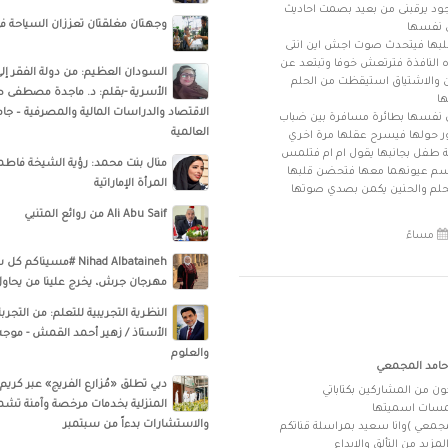
د يرقبنى من بعيد بصمت احاديث
وجهتان مغلقتان تعززان السياحة ف
لبها فيتحدث صوت اجش اين انتى
 النافذة فترتعش خوفا وتبتعد عن
السودان العظيم: من دولة الفقر إلى
ين والاشتياق استيقظت من الحلم
الأسرية -بقلم: د. ماجدة مصطفى ص
الاقتصاد والدراسات المالية والمصرفية – ج
 نفسها بطائرة مسافرة بين ضباب
العالمية
يور حولها فيسرح عقلها مرة اخري
طفل بجانبها يقول ام ام فتلمس
منال بنت محمد: رؤية الشيخة فاطم
سم عيونهما معها فتحضن قلبها
المرأة الإماراتية
Ali Abu Saif من روائع المتنبي
Nihad Albataineh #مسين
مهرجان جرش، يخرج علينا من يحاول 
النظرية التجريبية للتعلم: من التجربة 
الأستاذ / زهير أحمد القمش - موجه 
والعلوم
حامد المجمعي
دبي تطلق «مُزارع الفريج» عبر كريم 
ن من المشاركين بكتاباتي
المنزلية بخدمات مرخصة وآمنة تشمل
والاستشارات بدءاً من سبتمبر
معي )وانا سعيد بمراسلة قناتكم
لمزيد من التألق والابداع