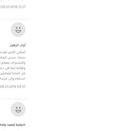
08-23-2014 12:27 مساءً
أوان الزهور
أمتناني الكبير لهذه
سعاد حسن العتابي 
والاشتراك معكم ب
وثقافة انما هي دع
كل التحايا للعاملي
استثناء والى مزيداا
08-23-2014 08:57 صباحاً
hida saaid kalach