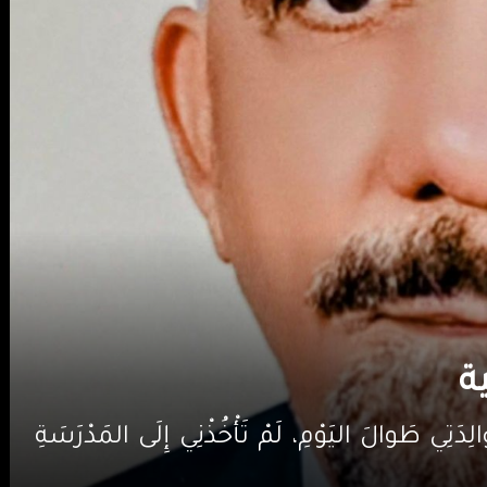
ة
َوالَ اليَوْمِ، لَمْ تَأْخُذْنِي إِلَى المَدْرَسَةِ