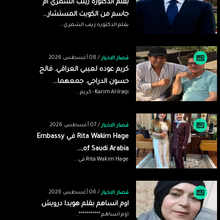
بقلم الدكتوره زينب الشمري ام
جاسم من الكويت المستشار...
بقلم الدكتوره زينب الشمري...
/ 08 أغسطس 2026
قصار الاخبار
كريم عوده لعيبي العراقي. فالح
حسون الدراجي. جمعهما...
Karim Al-Iraqi - كريم...
/ 07 أغسطس 2026
قصار الاخبار
‏‎Rita Wakim Hage‎‏ في ‏‎Embassy
of Saudi Arabia,...
/ 06 أغسطس 2026
قصار الاخبار
اوم انساهم بقلم هويدا درويش
اوم انساهم ***********...