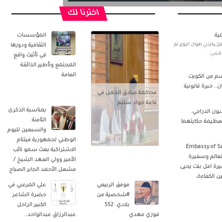
اخترنا لك
ية
المؤسسات
لِدَتِي طَوالَ اليَوْمِ، لَمْ
الثقافية ودورها
ْ اِمْشِيَ..
في تأثيث واقع
المجتمع وتأطير الذائقة
العامة
سم من الكويت
. خبرة قانونية
محاكمة صادق الجمل في
قاعة جواد سليم
بمناسبة الذكرى
ون الدراجي.
الثامنة
لعظيمة حكايتهما
والسبعين لليوم
الوطني لجمهورية فيتنام
 ‏‎Embassy of Saudi Arabia,
الاشتراكية بعث سمو نائب
 العالم وسفيرة
الأمير وولي العهد الشيخ /
رة امل بنت يحيى
مشعل الأحمد الجابر الصباح
ن الكفاءة،
موفق الربيعي
علي المرعبي في
#شخصية من
حضرة الشاعر
بلادي. 552
الكبير الراحل
فوزي مهدي
عبدالرزاق عبدالواحد..