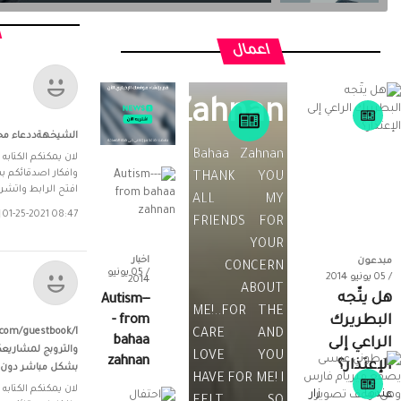
مبدعون
/ 05 يونيو 2014
اعمال
Bahaa
Zahnan
الشيخهةددعاء م
Bahaa Zahnan
لان يمكنكم الكتابه
وافكار اصدقائكم ب
THANK YOU
افتح الرابط واتشر
ALL MY
01-25-2021 08:47 مساءً
FRIENDS FOR
YOUR
اخبار
مبدعون
CONCERN
/ 05 يونيو
/ 05 يونيو 2014
2014
ABOUT
هل يتّجه
Autism--
ME!..FOR THE
البطريرك
- from
CARE AND
bahaa
الراعي إلى
والتروبج لمشاريعك
LOVE YOU
zahnan
الإعتذار؟
بشكل مباشر دون ا
HAVE FOR ME! I
لان يمكنكم الكتابه
عندما زار