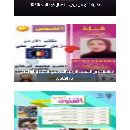
عقاريات تونس يرجى الاتصال كود البلد 00216
لاعلاناتكم في المملكه الاردنيه الهاشميه مكتبنا بادارة الدكتوره
زين العمري