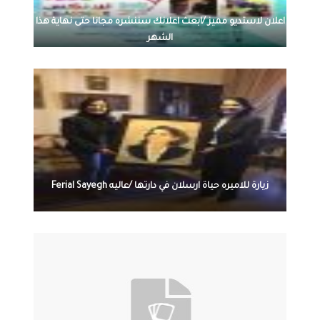
اعلان لاستديو مميز /ابعث اعلانك سننشره مجانا حتى نهاية هذا
الشهر
زيارة للاميره حياة ارسلان في دارتها /عاليه Ferial Sayegh‎‏