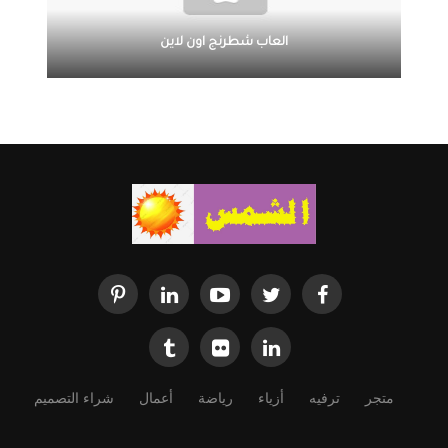
العاب شطرنج اون لاين
متجر
ترفيه
أزياء
رياضة
أعمال
شراء التصميم