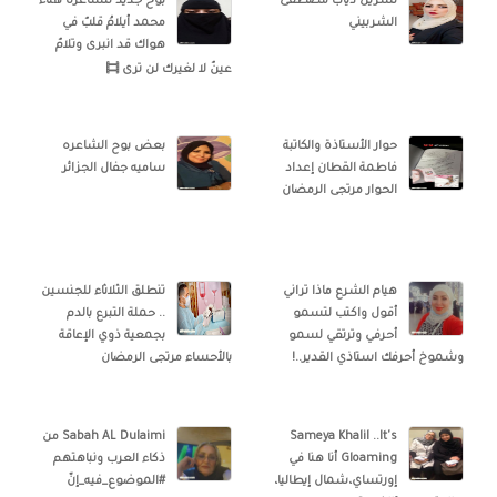
نسرين ذياب مصطفى
بوح جديد للشاعره هناء
الشربيني
محمد أيلامُ قلبٌ في
هواك قد انبرى وتلامٌ
عينٌ لا لغيرك لن ترى
حوار الأستاذة والكاتبة
بعض بوح الشاعره
فاطمة القطان إعداد
ساميه جفال الجزائر
الحوار مرتجى الرمضان
هيام الشرع ماذا تراني
تنطلق الثلاثاء للجنسين
أقول واكتب لتسمو
.. حملة التبرع بالدم
أحرفي وترتقي لسمو
بجمعية ذوي الإعاقة
وشموخ أحرفك استاذي القدير..!
بالأحساء مرتجى الرمضان
Sameya Khalil ..It's
Sabah AL Dulaimi من
Gloaming أنا هنا في
ذكاء العرب ونباهتهم
إورتساي،شمال إيطاليا،
#الموضوع_فيه_إنّ