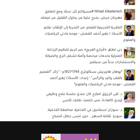
Nihad Albataineh #مسيناكم كل سنة، ومع انطلاق
مهرجان جرش، يخرج علينا من يحاول التقليل من قيمته،
النظرية التجريبية للتعلم: من التجربة إلى الإتقان- بقلم:
الأستاذ / زهير أحمد القمش - موجه مادتي الرياضيات
والعلوم
دبي تطلق «مُزارع الفريج» عبر كريم لتنظيم الزراعة
المنزلية بخدمات مرخصة وآمنة تشمل الري والصيانة
والاستشارات بدءاً من سبتمبر
*يوهان هاينريش بستالوتزي 1746-1827م - "رائد "التعليم
بالقلب واليد والرأس" - إعداد: الأستاذ/ زهير أحمد
القمش - موجه مادتي الرياضيات والعلوم*
د. تقى الرزوق امبارح كان عندي جلسة علاج وظيفي
لإيدي كالعادة، بس خلصت طلبت تكسي
د. سوزان اسماعيل‏ في ‏‏اللاذقية‏، ‏محافظة اللاذقية‏،
‏سوريا‏‏. ثقافة السهر... حين ننسى جمال الصباح