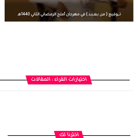
تـــوقـيع { من بـعــيـد } في مهرجان أملج الرمضاني الثاني 1440هـ
الرجل العظيم يكون مطمئناً ، يتحرر م
بينما الرجل ضيق الأفق فعادة ما يكو
التفاصيل
اختيارات القراء : المقالات
اخترنا لك