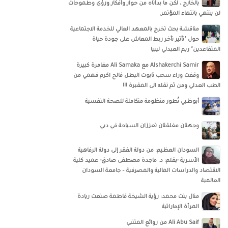
بالخارج ، لكن ما بدأناه من حوار وأفكار ورؤى وطموحات
لن ينتهي بانتهاء المؤتمر.
مناقشة بحث تخرج بالمعهد العالي للخدمة الاجتماعية
حول "تأثير تأخر ربط المعاش على جودة حياة
المتقاعدين" ريم العبدلي ليبيا
‏‎Alshakerchi Samir‎‏ مع ‏‎Ali Samaka‎‏ مغامرة كبيرة
وقفت وراء سحب تابوت البطل فالح اكرم فهمي من
الطب العدلي ومن ثم نقله الى المقبرة !!!
أبوظبي تُطور منظومة متكاملة للصحة النفسية
وجهتان مغلقتان تعززان السياحة في دبي
السودان العظيم: من دولة الفقر إلى دولة الرفاهية
الأسرية -بقلم: د. ماجدة مصطفى صادق- عميد كلية
الاقتصاد والدراسات المالية والمصرفية – جامعة السودان
العالمية
منال بنت محمد: رؤية الشيخة فاطمة صنعت ريادة
المرأة الإماراتية
Ali Abu Saif من روائع المتنبي