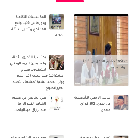
المؤسسات الثقافية
ودورها في تأثيث واقع
المجتمع وتأطير الذائقة
العامة
بمناسبة الذكرى الثامنة
محاكمة صادق الجمل في قاعة
والسبعين لليوم الوطني
جواد سليم
لجمهورية فيتنام
الاشتراكية بعث سمو نائب الأمير
وولي العهد الشيخ /مشعل الأحمد
الجابر الصباح
موفق الربيعي #شخصية
علي المرعبي في حضرة
من بلادي. 552 فوزي
الشاعر الكبير الراحل
مهدي
عبدالرزاق عبدالواحد..