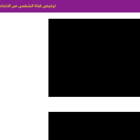
ترخيص قناة الشمس من الاتحاد الاوربي برقم 8025169734/61 IDeellLA مدراء المكاتب رنا وهبه الاعلاميه امل بكير جمهورية مصر ليبيا ريم عبدلي امريكا د سهام البياتي العراق الاعلاميه هند احمد الامارات الاعلامي