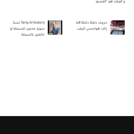
و الوقت هو "الغسق
حروف دافئة دافئة #ما
Tariq Al-Gubory‎‏ لسنا
زالت هواجسي تترقب
سوى محبين للسينما او
حالمين بالسينما