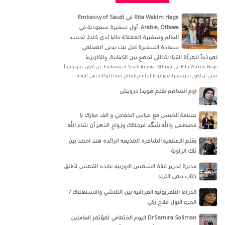
‏‎Rita Wakim Hage‎‏ في ‏‎Embassy of Saudi
Arabia, Ottawa‎‏. أول سفيرة سعودية في
العالم وسفيرة المملكة حاليا لدى كندا، تجسد
سعادة السفيرة امل بنت يحيى المعلمي
نموذجاً للمرأة القيادية التي تجمع بين الكفاءة، والكاريزما
‏‎Rita Wakim Hage‎‏ في ‏‎Embassy of Saudi Arabia, Ottawa‎‏. أن تكون دبلوماسياً
يعني أن تكون خير سفير لصورة وطنك أمام العالم. فماذا لو كانت هي الوجه..
اوم انساهم بقلم هويدا درويش
سلامة الحسن‏ مع ‏عباس الخفاجي‏ و‏ الف مبارك يا
مصطفى والله شگد فرحنالك وزواج الدهر أن شاء الله
بقلم الاعلاميه الشاعره المذيعه الرائده هند احمد بين
تلك الزاوية
مديرة تحرير قناة الشمس الاوربيه عايده القمش تطلق
كتاب حمى الترند
الدراما التلفزيونيه العراقيه بين التلاشي والاستهلاك /
الجزء الاول فلاح زكي
DrSamira Soliman اليوم الختمامي لمؤتمر العاملين