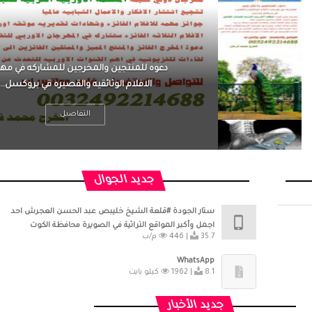
ن القلق ،
دعوه للمنتجين والمخرجين للمشاركه في مه
ن متوتراً
الافلام الوثائقيه والقصيره قي بروكسل...
التفاصيل
جديد الجوال
ستار الجودة #قلعة الشيخ خليبص عبد الحسن العجرش احد
اجمل وأكبر المواقع التراثية في الصويرة محافظة الكوت
35.7 م/ب
446 |
WhatsApp
8.1 كيلو بايت
1962 |
جديد الأخبار