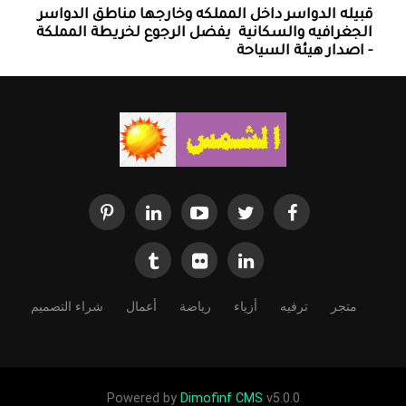
قبيله الدواسر داخل المملكه وخارجها ‏مناطق الدواسر
الجغرافيه والسكانية ‏ يفضل الرجوع لخريطة المملكة
- اصدار هيئة السياحة
متجر
ترفيه
أزياء
رياضة
أعمال
شراء التصميم
Powered by
Dimofinf CMS
v5.0.0