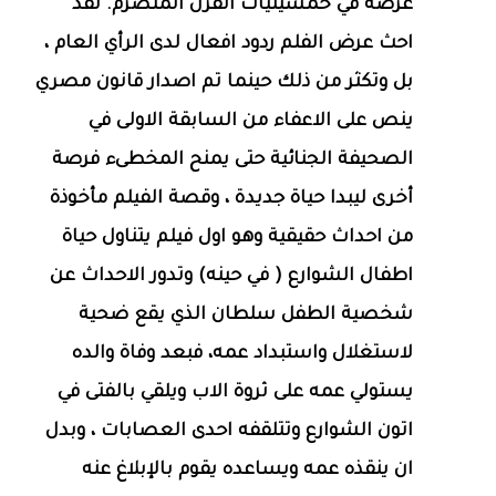
عرضه في خمسينيات القرن المنصرم. لقد
احث عرض الفلم ردود افعال لدى الرأي العام ،
بل وتكثر من ذلك حينما تم اصدار قانون مصري
ينص على الاعفاء من السابقة الاولى في
الصحيفة الجنائية حتى يمنح المخطىء فرصة
أخرى ليبدا حياة جديدة ، وقصة الفيلم مأخوذة
من احداث حقيقية وهو اول فيلم يتناول حياة
اطفال الشوارع ( في حينه) وتدور الاحداث عن
شخصية الطفل سلطان الذي يقع ضحية
لاستغلال واستبداد عمه، فبعد وفاة والده
يستولي عمه على ثروة الاب ويلقي بالفتى في
اتون الشوارع وتتلقفه احدى العصابات ، وبدل
ان ينقذه عمه ويساعده يقوم بالإبلاغ عنه