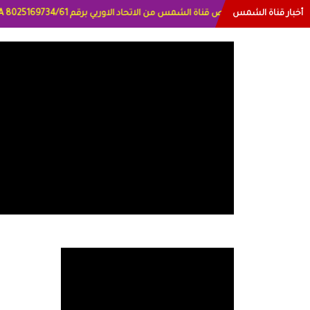
أخبار قناة الشمس
البياتي العراق الاعلاميه هند احمد الامارات الاعلاميه عايده القمش لس