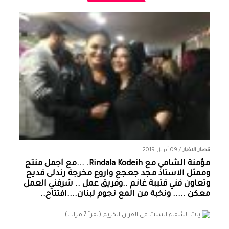
قصار الاخبار
/
09 أبريل 2019
مؤمنة الشامي‏ مع ‏‎Rindala Kodeih‎‏. ...مع اجمل منتج
وممثل الاستاذ مجد جعجع واروع مخرجة رندلى قديح
وتعاون فني قتيبة غانم ..وفريق عمل .. شرفني العمل
معكن ..... ونخبة من المع نجوم لبنان....افتتاح..