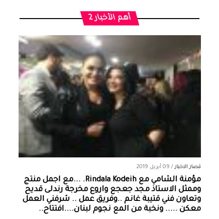
أهم الأخبار 2
قصار الاخبار
/
09 أبريل 2019
مؤمنة الشامي‏ مع ‏‎Rindala Kodeih‎‏. ...مع اجمل منتج
وممثل الاستاذ مجد جعجع واروع مخرجة رندلى قديح
وتعاون فني قتيبة غانم ..وفريق عمل .. شرفني العمل
معكن ..... ونخبة من المع نجوم لبنان....افتتاح..