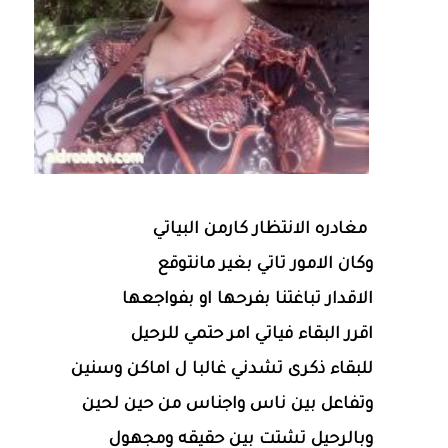
مغادره الانتظار كارمن البياتي
وكان الامور تاتي بغير مانتوقع
الاقدار تباغتنا بفرحها او بفواجعها
اقرر البقاء فياتي امر حتمي للرحيل
للبقاء ذكرى تشدني غالبا ل اماكن وسنين
وتفاعل بين ناس واجناس من حين لحين
وبالرحيل تشتت بين حقيقه ومجهول