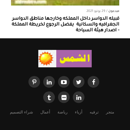
مبدعون
/
29 يونيو 2021
قبيله الدواسر داخل المملكه وخارجها ‏مناطق الدواسر
الجغرافيه والسكانية ‏ يفضل الرجوع لخريطة المملكة
- اصدار هيئة السياحة
متجر
ترفيه
أزياء
رياضة
أعمال
شراء التصميم