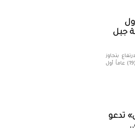
ول
ة جبل
فاع يتجاوز
7,000 متر فاطمة العوضي (19) عاماً أول
» تدعو
.