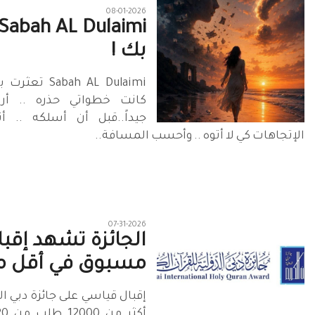
08-01-2026
بك !
abah AL Dulaimi
كانت خطواتي حذره .. أر
جيداً..قبل أن أسلكه .. أ
الإتجاهات كي لا أتوه .. وأحسب المسافة..
07-31-2026
الجائزة تشهد إقبالا
مسبوق في أقل م
إقبال قياسي على جائزة دبي ال