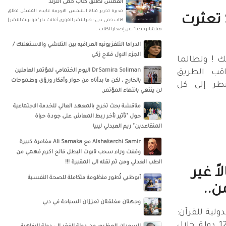
القمش تطلق كتاب حمى الترند
مديرة تحرير قناة الشمس الاوربيه عايده القمش تطلق
Sabah AL Dulaimi تعثرت
كتاب حمى دبي - خبر للنشر الفوري أعلنت دار "بلو برنت للنشر |
هيلشاير ميديا"، عن إصدار الكتاب..
الدراما التلفزيونيه العراقيه بين التلاشي والاستهلاك /
الجزء الاول فلاح زكي
S تعثرت بك ! ولطالما
DrSamira Soliman اليوم الختمامي لمؤتمر العاملين
اقب الطريق
بالخارج ، لكن ما بدأناه من حوار وأفكار ورؤى وطموحات
نظر إلى كل
لن ينتهي بانتهاء المؤتمر.
مناقشة بحث تخرج بالمعهد العالي للخدمة الاجتماعية
حول "تأثير تأخر ربط المعاش على جودة حياة
المتقاعدين" ريم العبدلي ليبيا
‏‎Alshakerchi Samir‎‏ مع ‏‎Ali Samaka‎‏ مغامرة كبيرة
وقفت وراء سحب تابوت البطل فالح اكرم فهمي من
الطب العدلي ومن ثم نقله الى المقبرة !!!
ً غير
أبوظبي تُطور منظومة متكاملة للصحة النفسية
ن..
وجهتان مغلقتان تعززان السياحة في دبي
دولية للقرآن:
أكثر من 12000 طلب من 120 دولة خلال