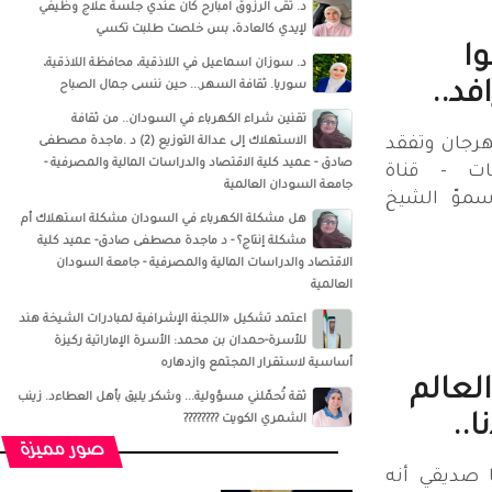
د. تقى الرزوق امبارح كان عندي جلسة علاج وظيفي
لإيدي كالعادة، بس خلصت طلبت تكسي
وا
د. سوزان اسماعيل‏ في ‏‏اللاذقية‏، ‏محافظة اللاذقية‏،
‏سوريا‏‏. ثقافة السهر... حين ننسى جمال الصباح
د..
تقنين شراء الكهرباء في السودان.. من ثقافة
ل 11 من المهرجان وتفقد
الاستهلاك إلى عدالة التوزيع (2) د .ماجدة مصطفى
صادق - عميد كلية الاقتصاد والدراسات المالية والمصرفية -
ات - قناة
جامعة السودان العالمية
سموّ الشيخ
هل مشكلة الكهرباء في السودان مشكلة استهلاك أم
مشكلة إنتاج؟ - د ماجدة مصطفى صادق- عميد كلية
الاقتصاد والدراسات المالية والمصرفية - جامعة السودان
العالمية
اعتمد تشكيل «اللجنة الإشرافية لمبادرات الشيخة هند
للأسرة-حمدان بن محمد: الأسرة الإماراتية ركيزة
أساسية لاستقرار المجتمع وازدهاره
لعالم
ثقة تُحمّلني مسؤولية... وشكر يليق بأهل العطاءد. زينب
ا..
الشمري الكويت ????????
صور مميزة
 صديقي أنه