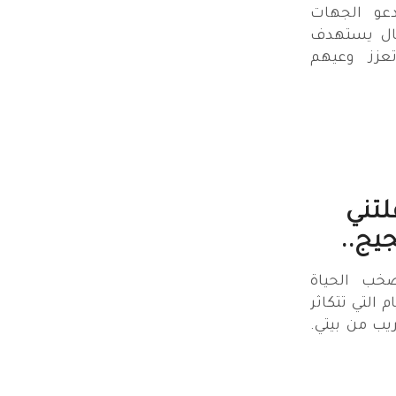
دعو الجهات
ال يستهدف
عزز وعيهم
لتني
يج..
صخب الحياة
 التي تتكاثر
ريب من بيتي.