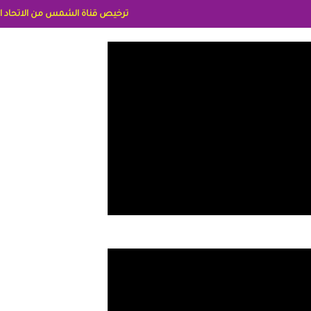
ترخيص قناة الشمس من الاتحاد الاوربي برقم 8025169734/61 IDeellLA مدراء المكاتب رنا وهبه الاعلاميه امل بكير جمهورية مصر ليبيا ريم عبدلي امريكا د سهام البياتي العراق الاعلاميه هند احمد الامارات الاعلاميه عايده ا