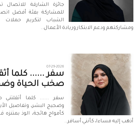
جائزة الشارقة للاتصال ت
للمشاركة بفئة أفضل اتص
الشباب لتكريم حملات ت
ومشاركتهم ودعم الابتكار وريادة الأعمال..
07-29-2026
سفر ...... كلما أثق
صخب الحياة وضج
سفر ...... كلما أثقلتني 
وضجيج البشر، وتفاصيل الأيام
كأمواج هائجة، الوذ بمتنزه ق
أذهب إليه مساءا، كأنني أسافر..