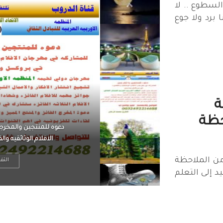
السطوع .. لا
 برد ولا جوع
ة
حظة
الرجل العظيم يكون مطمئ
بينما الرجل ضيق الأفق
 من الملاحظة
التف
يد إلى التعلم