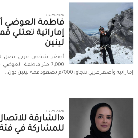
07-29-2026
فاطمة العوضي أ
إماراتية تعتلي قم
لينين
أصغر شخص عربي يصل لارت
إماراتية وأصغر عربي تتجاوز 7000م بصعود قمة لينين دون..
07-29-2026
«الشارقة للاتصال
للمشاركة في فئة.