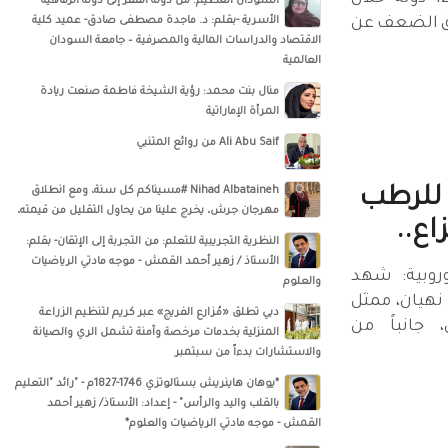
السودان العظيم: من دولة الفقر إلى دولة الرفاهية
بزيادة تفوق الضعف عن
الأسرية -بقلم: د. ماجدة مصطفى صادق- عميد كلية
الاقتصاد والدراسات المالية والمصرفية – جامعة السودان
العالمية
منال بنت محمد: رؤية الشيخة فاطمة صنعت ريادة
المرأة الإماراتية
Ali Abu Saif من روائع المتنبي
 للرطب
Nihad Albataineh #مسيناكم كل سنة، ومع انطلاق
مهرجان جرش، يخرج علينا من يحاول التقليل من قيمته،
اع..
النظرية التجريبية للتعلم: من التجربة إلى الإتقان- بقلم:
الأستاذ / زهير أحمد القمش - موجه مادتي الرياضيات
روبية: شهد
والعلوم
 نهيان، ممثل
دبي تطلق «مُزارع الفريج» عبر كريم لتنظيم الزراعة
 جانباً من
المنزلية بخدمات مرخصة وآمنة تشمل الري والصيانة
والاستشارات بدءاً من سبتمبر
*يوهان هاينريش بستالوتزي 1746-1827م - "رائد "التعليم
بالقلب واليد والرأس" - إعداد: الأستاذ/ زهير أحمد
القمش - موجه مادتي الرياضيات والعلوم*