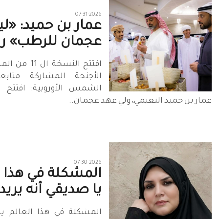
07-31-2026
عمار بن حميد: «لي
عجمان للرطب» راف
افتتح النسخة ا
الأجنحة المشاركة متابع
الشمس الأوروبية: افتتح 
عمار بن حميد النعيمي، ولي عهد عجمان..
07-30-2026
المشكلة في هذا ا
يا صديقي أنه يريدن
المشكلة في هذا العالم يا