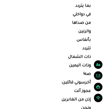
بما يتردد
في دواخلي
من صداها
والرنين
بأنفاس
تتردد
ذات الشمال
وذات اليمين
صه!
أخرسوني قائلين:
عجوز أنت
إذن من الغابرين
ونحن