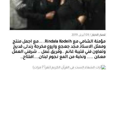
قصار الاخبار
/
09 أبريل 2019
مؤمنة الشامي‏ مع ‏‎Rindala Kodeih‎‏. ...مع اجمل منتج
وممثل الاستاذ مجد جعجع واروع مخرجة رندلى قديح
وتعاون فني قتيبة غانم ..وفريق عمل .. شرفني العمل
معكن ..... ونخبة من المع نجوم لبنان....افتتاح..