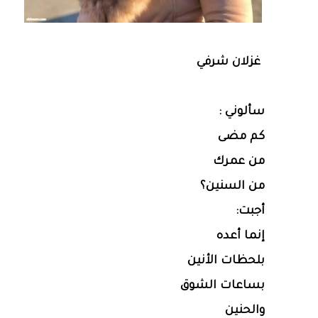
غزلان شرفي
سألوني :
كم مضى
من عمرك
من السنين؟
أجبت:
إنما أعده
بلحظات الأنين
بساعات الشوق
والحنين