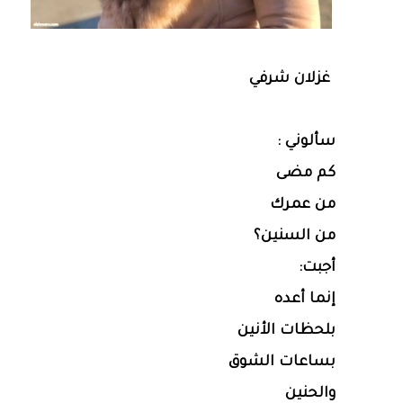
غزلان شرفي
سألوني :
كم مضى
من عمرك
من السنين؟
أجبت:
إنما أعده
بلحظات الأنين
بساعات الشوق
والحنين