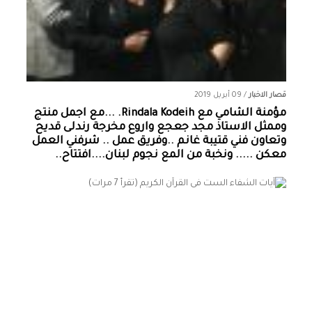
قصار الاخبار
/
09 أبريل 2019
مؤمنة الشامي‏ مع ‏‎Rindala Kodeih‎‏. ...مع اجمل منتج
وممثل الاستاذ مجد جعجع واروع مخرجة رندلى قديح
وتعاون فني قتيبة غانم ..وفريق عمل .. شرفني العمل
معكن ..... ونخبة من المع نجوم لبنان....افتتاح..