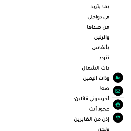
بما يتردد
في دواخلي
من صداها
والرنين
بأنفاس
تتردد
ذات الشمال
وذات اليمين
صه!
أخرسوني قائلين:
عجوز أنت
إذن من الغابرين
ونحن