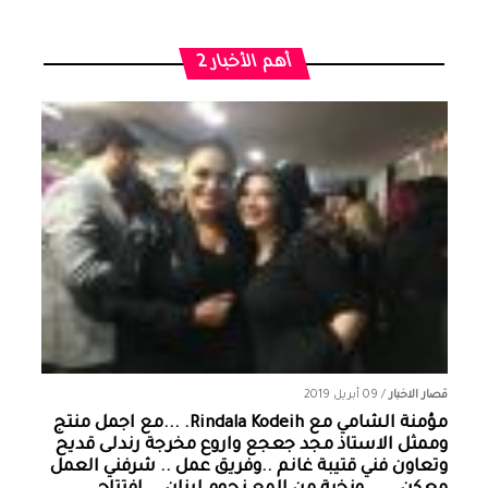
أهم الأخبار 2
قصار الاخبار
/
09 أبريل 2019
مؤمنة الشامي‏ مع ‏‎Rindala Kodeih‎‏. ...مع اجمل منتج
وممثل الاستاذ مجد جعجع واروع مخرجة رندلى قديح
وتعاون فني قتيبة غانم ..وفريق عمل .. شرفني العمل