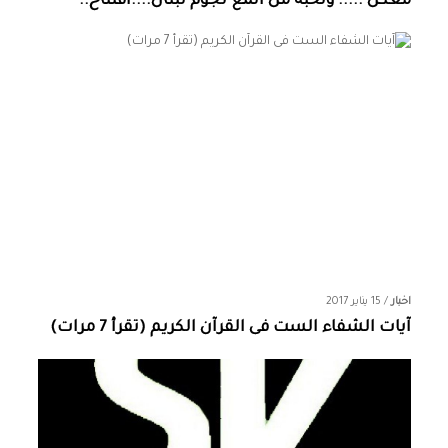
معكن ..... ونخبة من المع نجوم لبنان....افتتاح..
اخبار
/
15 يناير 2017
آيات الشفاء الست فى القرآن الكريم (تقرأ 7 مرات)