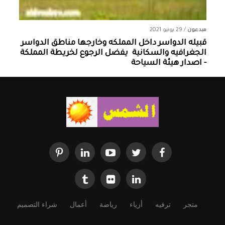
مبدعون
/
29 يونيو 2021
قبيله الدواسر داخل المملكه وخارجها ‏مناطق الدواسر
الجغرافيه والسكانية ‏ يفضل الرجوع لخريطة المملكة
- اصدار هيئة السياحة
متجر
ترفيه
أزياء
رياضة
أعمال
شراء التصميم