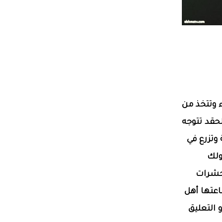
ء وتتخذ من
لحقد تتوجه
وتزرع في
ولك
لحشرات
اعتها أهل
التعليق