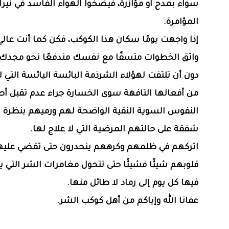
سواء بمدح أو مؤازرة، فيضخوا الهواء الفاسد في نيرا
المؤامرة.
إذا واجهت يومًا سكان هذا الكوكب، فكن كما أنت عالي
واثق الخطوات متسقًا مع نفسك مندفعًا نحو مجدك 
دون أن تلتفت لهؤلاء الشرذمة البائسة اليائسة التي 
من أفعالها التافهة سوى الخسارة جراء عدم تقبل أ
النفوس السوية النقية الواضحة لهم ورميهم بنظرة اح
شفقة على حالتهم المرضية التي لا علاج لها.
اتركهم في ظلمهم وكرههم ينحدرون حتى تقضي عليهم
قلوبهم شيئًا فشيئًا حتى تتحول مغامرات الشر التي ي
فيها كل يوم إلى رماد لا طائل منها.
عفانا الله وإياكم من أهل كوكب الشر.