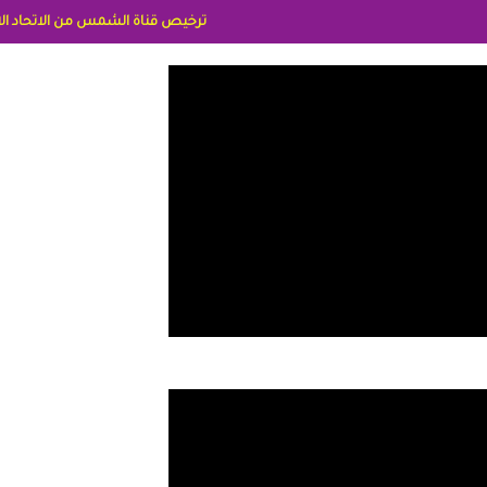
ترخيص قناة الشمس من الاتحاد الاوربي برقم 8025169734/61 IDeellLA مدراء المكاتب رنا وهبه الاعلاميه امل بكير جمهورية مصر ليبيا ريم عبدلي امريكا د سهام البياتي العراق الاعلاميه هند احمد الامارات الاعلاميه عايده القمش لسعودي