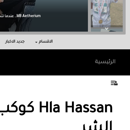
Malak Berri وراء كل نجاح عائلة آمنت بي، واحتوتني، وكانت سندي في أصعب اللحظات.
الاقسام
جديد الاخبار
الرئيسية
Hla Hassan كوك
الشر