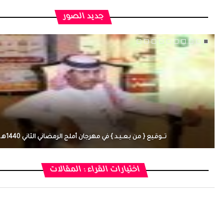
جديد الصور
تـــوقـيع { من بـعــيـد } في مهرجان أملج الرمضاني الثاني 1440هـ
اختيارات القراء : المقالات