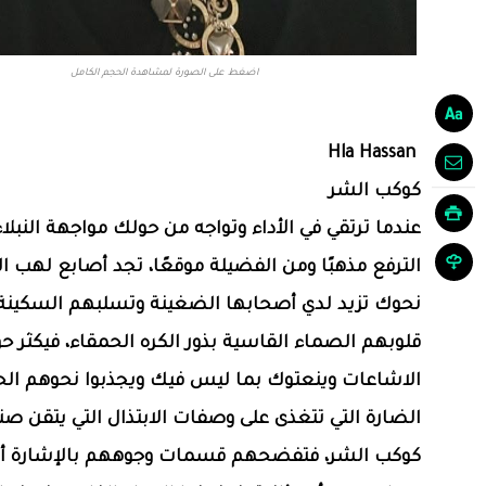
اضغط على الصورة لمشاهدة الحجم الكامل
Hla Hassan
كوكب الشر
عندما ترتقي في الأداء وتواجه من حولك مواجهة النبلا
الترفع مذهبًا ومن الفضيلة موقعًا، تجد أصابع لهب ا
نحوك تزيد لدي أصحابها الضغينة وتسلبهم السكينة 
قلوبهم الصماء القاسية بذور الكره الحمقاء، فيكثر ح
الاشاعات وينعتوك بما ليس فيك ويجذبوا نحوهم ا
الضارة التي تتغذى على وصفات الابتذال التي يتقن صن
كوكب الشر، فتفضحهم قسمات وجوههم بالإشارة أو 