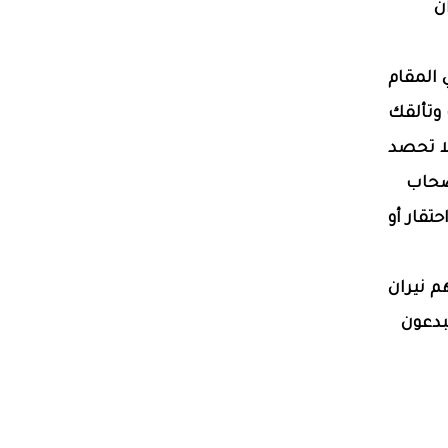
ن
 المقام
وتألقك
لا تحصد
صحاب
تقار أو
 نيران
بدعون