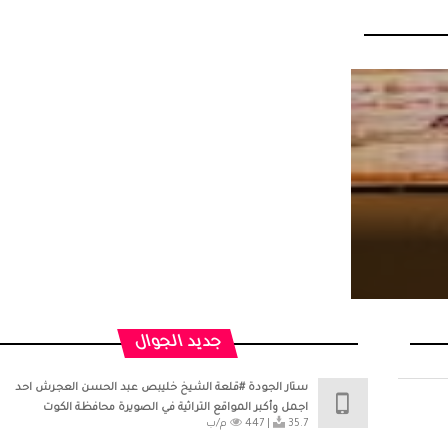
جديد الجوال
ستار الجودة #قلعة الشيخ خليبص عبد الحسن العجرش احد
اجمل وأكبر المواقع التراثية في الصويرة محافظة الكوت
35.7 م/ب
447 |