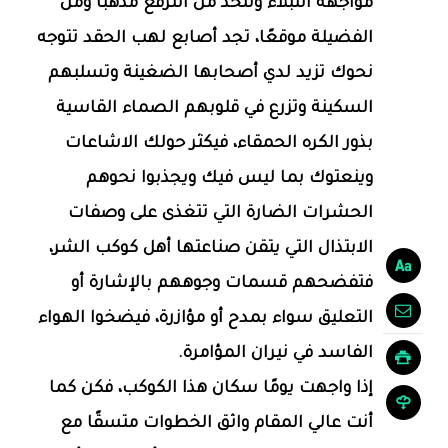
مواجهة النبلاء وتتخذ من الترفع مذهبًا ومن
الفضيلة موقعًا، تجد أصابع لهب الحقد تتوجه
نحوك تزيد لدي أصحابها الضغينة وتسلبهم
السكينة وتزرع في قلوبهم الصماء القاسية
بذور الكره الحمقاء، فيكثر حولك الاشاعات
وينعتوك بما ليس فيك ويجذبوا نحوهم
الحشرات الضارة التي تتغذى على وصفات
الابتذال التي يتقن صناعتها أهل كوكب الشر،
فتفضحهم قسمات وجوههم بالإشارة أو
التعليق سواء بمدح أو مؤازرة، فيضخوا الهواء
الفاسد في نيران المؤامرة.
إذا واجهت يومًا سكان هذا الكوكب، فكن كما
أنت عالي المقام واثق الخطوات متسقًا مع