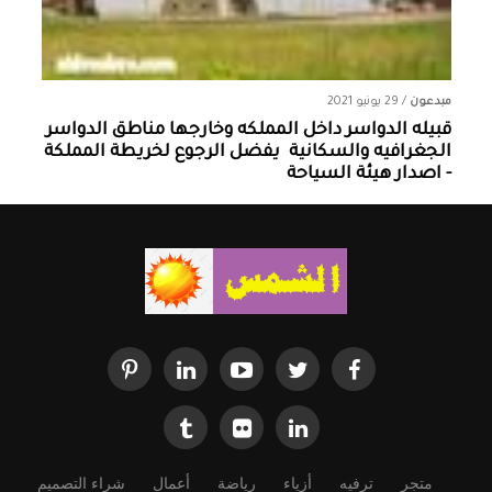
مبدعون
/
29 يونيو 2021
قبيله الدواسر داخل المملكه وخارجها ‏مناطق الدواسر
الجغرافيه والسكانية ‏ يفضل الرجوع لخريطة المملكة
- اصدار هيئة السياحة
متجر
ترفيه
أزياء
رياضة
أعمال
شراء التصميم