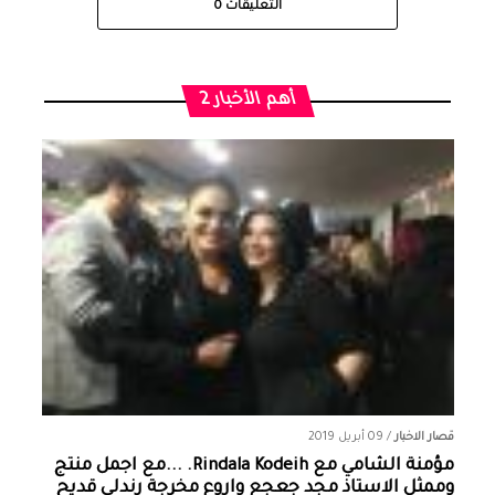
التعليقات
0
أهم الأخبار 2
قصار الاخبار
/
09 أبريل 2019
مؤمنة الشامي‏ مع ‏‎Rindala Kodeih‎‏. ...مع اجمل منتج
وممثل الاستاذ مجد جعجع واروع مخرجة رندلى قديح