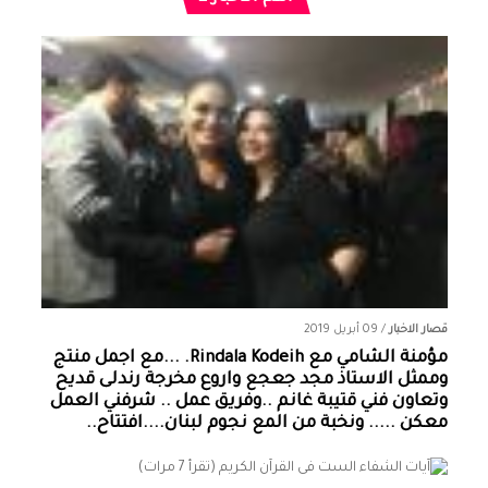
قصار الاخبار
/
09 أبريل 2019
مؤمنة الشامي‏ مع ‏‎Rindala Kodeih‎‏. ...مع اجمل منتج
وممثل الاستاذ مجد جعجع واروع مخرجة رندلى قديح
وتعاون فني قتيبة غانم ..وفريق عمل .. شرفني العمل
معكن ..... ونخبة من المع نجوم لبنان....افتتاح..