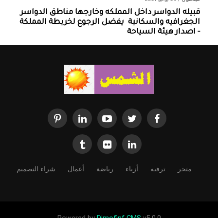
مبدعون
/
29 يونيو 2021
قبيله الدواسر داخل المملكه وخارجها ‏مناطق الدواسر
الجغرافيه والسكانية ‏ يفضل الرجوع لخريطة المملكة
- اصدار هيئة السياحة
متجر
ترفيه
أزياء
رياضة
أعمال
شراء التصميم