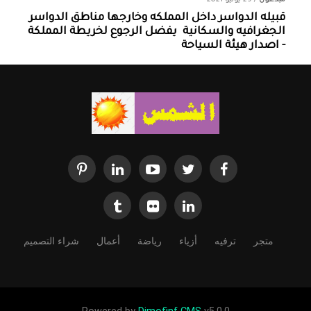
مبدعون
/
29 يونيو 2021
قبيله الدواسر داخل المملكه وخارجها ‏مناطق الدواسر
الجغرافيه والسكانية ‏ يفضل الرجوع لخريطة المملكة
- اصدار هيئة السياحة
متجر
ترفيه
أزياء
رياضة
أعمال
شراء التصميم