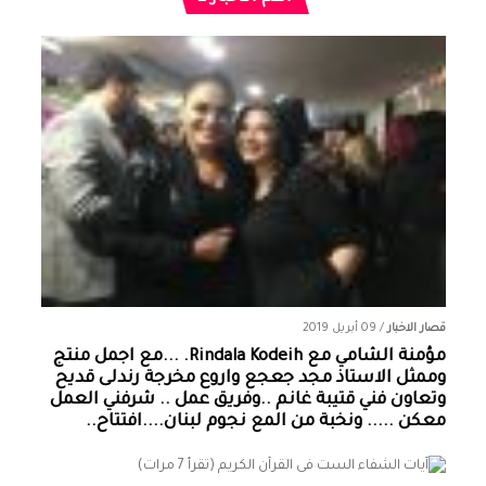
قصار الاخبار
/
09 أبريل 2019
مؤمنة الشامي‏ مع ‏‎Rindala Kodeih‎‏. ...مع اجمل منتج
وممثل الاستاذ مجد جعجع واروع مخرجة رندلى قديح
وتعاون فني قتيبة غانم ..وفريق عمل .. شرفني العمل
معكن ..... ونخبة من المع نجوم لبنان....افتتاح..