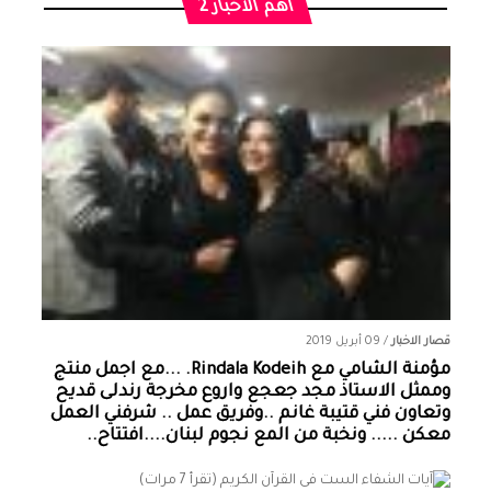
أهم الأخبار 2
قصار الاخبار
/
09 أبريل 2019
مؤمنة الشامي‏ مع ‏‎Rindala Kodeih‎‏. ...مع اجمل منتج
وممثل الاستاذ مجد جعجع واروع مخرجة رندلى قديح
وتعاون فني قتيبة غانم ..وفريق عمل .. شرفني العمل
معكن ..... ونخبة من المع نجوم لبنان....افتتاح..