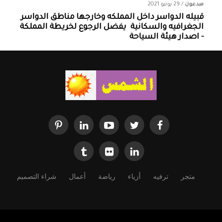
مبدعون
/
29 يونيو 2021
قبيله الدواسر داخل المملكه وخارجها ‏مناطق الدواسر
الجغرافيه والسكانية ‏ يفضل الرجوع لخريطة المملكة
- اصدار هيئة السياحة
متجر
ترفيه
أزياء
رياضة
أعمال
شراء التصميم