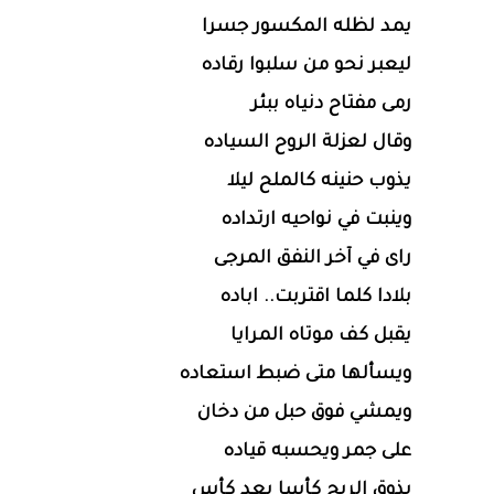
يمد لظله المكسور جسرا
ليعبر نحو من سلبوا رقاده
رمى مفتاح دنياه ببئر
وقال لعزلة الروح السياده
يذوب حنينه كالملح ليلا
وينبت في نواحيه ارتداده
راى في آخر النفق المرجى
بلادا كلما اقتربت.. اباده
يقبل كف موتاه المرايا
ويسألها متى ضبط استعاده
ويمشي فوق حبل من دخان
على جمر ويحسبه قياده
يذوق الريح كأسا بعد كأس