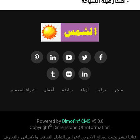
- اصدار هيئة السياحة
متجر
ترفيه
أزياء
رياضة
أعمال
شراء التصميم
Powered by
Dimofinf CMS
v5.0.0
©
Copyright
Dimensions Of Information.
قناتنا تنشر وتبث لصالح الاخرين لاغراض التبادل الثقافي والانساني والتعارف