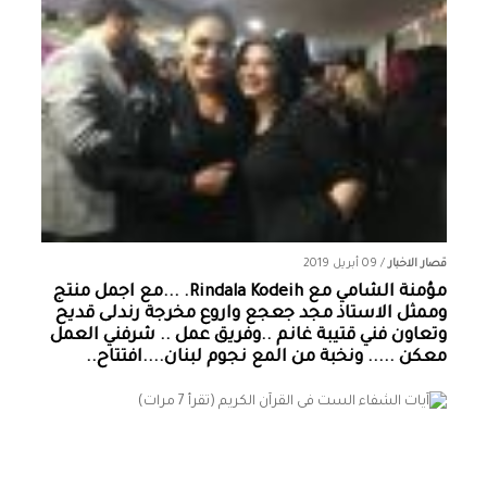
قصار الاخبار
/
09 أبريل 2019
مؤمنة الشامي‏ مع ‏‎Rindala Kodeih‎‏. ...مع اجمل منتج
وممثل الاستاذ مجد جعجع واروع مخرجة رندلى قديح
وتعاون فني قتيبة غانم ..وفريق عمل .. شرفني العمل
معكن ..... ونخبة من المع نجوم لبنان....افتتاح..