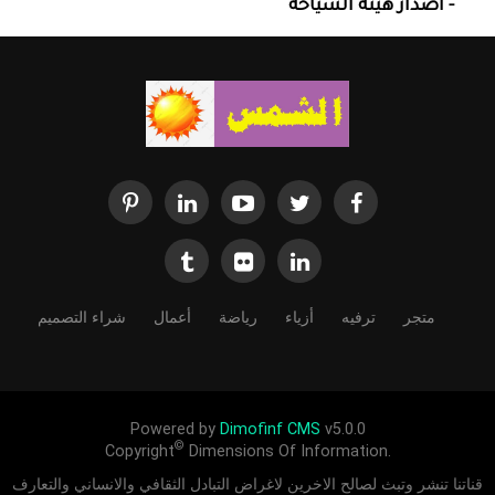
- اصدار هيئة السياحة
متجر
ترفيه
أزياء
رياضة
أعمال
شراء التصميم
Powered by
Dimofinf CMS
v5.0.0
©
Copyright
Dimensions Of Information.
قناتنا تنشر وتبث لصالح الاخرين لاغراض التبادل الثقافي والانساني والتعارف