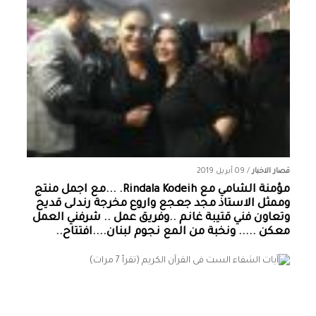
قصار الاخبار
/
09 أبريل 2019
مؤمنة الشامي‏ مع ‏‎Rindala Kodeih‎‏. ...مع اجمل منتج
وممثل الاستاذ مجد جعجع واروع مخرجة رندلى قديح
وتعاون فني قتيبة غانم ..وفريق عمل .. شرفني العمل
معكن ..... ونخبة من المع نجوم لبنان....افتتاح..