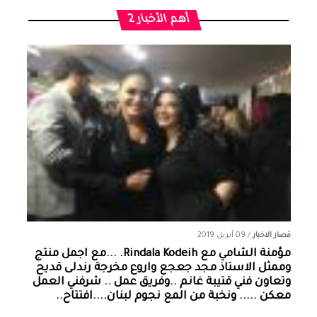
أهم الأخبار 2
قصار الاخبار
/
09 أبريل 2019
مؤمنة الشامي‏ مع ‏‎Rindala Kodeih‎‏. ...مع اجمل منتج
وممثل الاستاذ مجد جعجع واروع مخرجة رندلى قديح
وتعاون فني قتيبة غانم ..وفريق عمل .. شرفني العمل
معكن ..... ونخبة من المع نجوم لبنان....افتتاح..