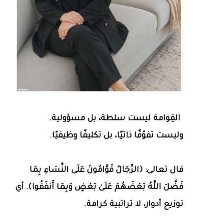
القِوامة ليست سلطة، بل مسؤولية.
وليست تفوّقًا ذاتيًا، بل تكليفًا وظيفيًا.
قال تعالى: ﴿الرِّجَالُ قَوَّامُونَ عَلَى النِّسَاءِ بِمَا
فَضَّلَ اللَّهُ بَعْضَهُمْ عَلَىٰ بَعْضٍ وَبِمَا أَنفَقُوا﴾. أي
توزيع أدوار، لا تراتبية كرامة.