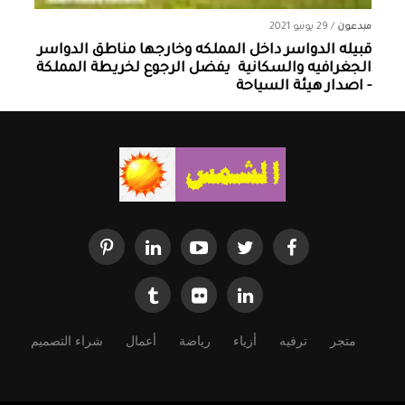
مبدعون
/
29 يونيو 2021
قبيله الدواسر داخل المملكه وخارجها ‏مناطق الدواسر
الجغرافيه والسكانية ‏ يفضل الرجوع لخريطة المملكة
- اصدار هيئة السياحة
متجر
ترفيه
أزياء
رياضة
أعمال
شراء التصميم