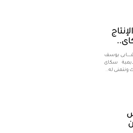
إنتاج
اى..
قــــــابى يوسف
ديمية سكاى
ــــروك ونتمنى له..
س
ن