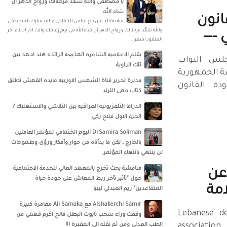
يا مصطفى والله شگد فرحنالك وزواج الدهر أن
شاء الله
انون
سلامة الحسن‏ مع ‏عباس الخفاجي‏ و‏ الف مبارك يا مصطفى
والله شگد فرحنالك وزواج الدهر أن شاء الله في يوم زفافك وانت اخر الابناء آخر
 ---
العنقود اشعر..
بقلم الاعلاميه الشاعره المذيعه الرائده هند احمد بين
لس النواب
تلك الزاوية
ة الجمهورية
مديرة تحرير قناة الشمس الاوربيه عايده القمش تطلق
دة القانون
كتاب حمى الترند
الدراما التلفزيونيه العراقيه بين التلاشي والاستهلاك /
الجزء الاول فلاح زكي
DrSamira Soliman اليوم الختمامي لمؤتمر العاملين
بالخارج ، لكن ما بدأناه من حوار وأفكار ورؤى وطموحات
لن ينتهي بانتهاء المؤتمر.
مناقشة بحث تخرج بالمعهد العالي للخدمة الاجتماعية
عن
حول "تأثير تأخر ربط المعاش على جودة حياة
مة
المتقاعدين" ريم العبدلي ليبيا
‏‎Alshakerchi Samir‎‏ مع ‏‎Ali Samaka‎‏ مغامرة كبيرة
سام سلامة Lebanese dental
وقفت وراء سحب تابوت البطل فالح اكرم فهمي من
association
الطب العدلي ومن ثم نقله الى المقبرة !!!