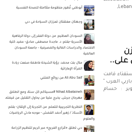
,Leban
أبوظبي تُطور منظومة متكاملة للصحة النفسية
وجهتان مغلقتان تعززان السياحة في دبي
السودان العظيم: من دولة الفقر إلى دولة الرفاهية
الأسرية -بقلم: د. ماجدة مصطفى صادق- عميد كلية
الاقتصاد والدراسات المالية والمصرفية – جامعة السودان
زن
العالمية
على..
منال بنت محمد: رؤية الشيخة فاطمة صنعت ريادة
المرأة الإماراتية
إستفتاء قامت
Ali Abu Saif من روائع المتنبي
اربي العرب "
وير : حسام
Nihad Albataineh #مسيناكم كل سنة، ومع انطلاق
مهرجان جرش، يخرج علينا من يحاول التقليل من قيمته،
النظرية التجريبية للتعلم: من التجربة إلى الإتقان- بقلم:
الأستاذ / زهير أحمد القمش - موجه مادتي الرياضيات
والعلوم
دبي تطلق «مُزارع الفريج» عبر كريم لتنظيم الزراعة