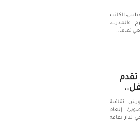
لعباس، الكاتب
ج والمدرب،
ي تماماً..
 تقدم
ل..
ورش ثقافية
وير/ إنعام
 لدار ثقافة