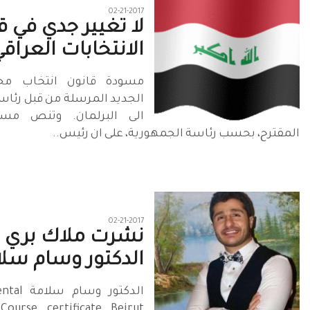
02-21-2017
لا تغيير جدي في ق
الانتخابات العراقي
مسودة قانون انتخاب مج
الجديد المرسلة من قبل رئاس
الى البرلمان. وتنص مسو
المقترح، بحسب رئاسة الجمهورية، على ان رئيس..
02-21-2017
نشرت ملاك بري 
الدكتور وسام سلا
الدكتور و
 Course certificate Beirut