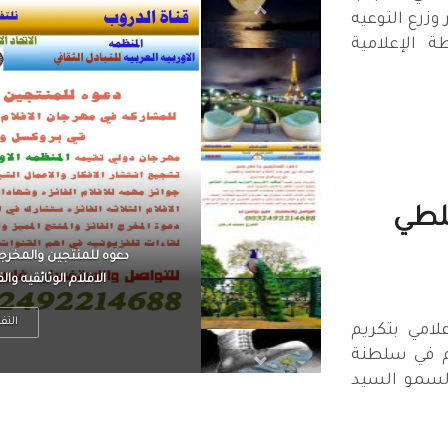
وزرع التوعيه
 الإعلامية
صلطي
الرجل العظيم يكون مطمئ
بينما الرجل ضيق الأفق
التف
امي بتكريم
ام في سلطنة
لسمو السيد