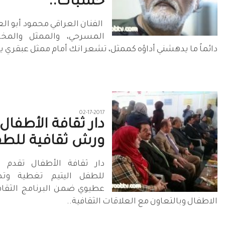
خشبات..
‏ الفنان العراقي محمود أبو ا
المسرحي، والممثل والمخر
دائماً ما يدهشني أداؤه كممثل، تشعر انك أمام ممثل عبقري يع
02-17-2017
دار ثقافة الأطفال
ورش ثقافية للطف
دار ثقافة الأطفال تقدم 
للطفل اليتيم تغطية وتص
عطيوي ضمن البرنامج الثقافي
الاطفال وبالتعاون مع العلاقات الثقافية..