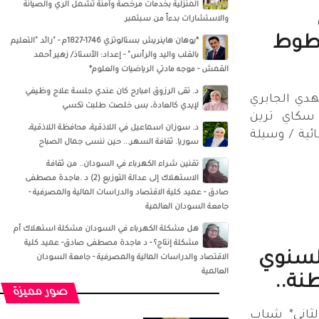
المنزلية بخدمات مرخصة وآمنة تشمل الري والصيانة
والاستشارات بدءاً من سبتمبر
خطوط
*يوهان هاينريش بستالوتزي 1746-1827م - "رائد "التعليم
بالقلب واليد والرأس" - إعداد: الأستاذ/ زهير أحمد
القمش - موجه مادتي الرياضيات والعلوم*
د. تقى الرزوق امبارح كان عندي جلسة علاج وظيفي
هدي الجابري
لإيدي كالعادة، بس خلصت طلبت تكسي
سكاي ترين
د. سوزان اسماعيل‏ في ‏‏اللاذقية‏، ‏محافظة اللاذقية‏،
ية / وسيلة
‏سوريا‏‏. ثقافة السهر... حين ننسى جمال الصباح
تقنين شراء الكهرباء في السودان.. من ثقافة
الاستهلاك إلى عدالة التوزيع (2) د .ماجدة مصطفى
صادق - عميد كلية الاقتصاد والدراسات المالية والمصرفية -
جامعة السودان العالمية
هل مشكلة الكهرباء في السودان مشكلة استهلاك أم
مشكلة إنتاج؟ - د ماجدة مصطفى صادق- عميد كلية
السنوي
الاقتصاد والدراسات المالية والمصرفية - جامعة السودان
العالمية
صور مميزة
لثاني* شباب