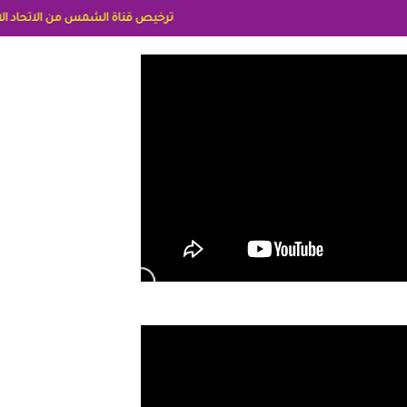
ترخيص قناة الشمس من الاتحاد الاوربي برقم 8025169734/61 IDeellLA مدراء المكاتب رنا وهبه الاعلاميه امل بكير جمهورية مصر ليبيا ريم عبدلي امريكا د سهام البياتي العراق الاعلاميه هند احمد الامارات الاعلاميه عايده القمش لس