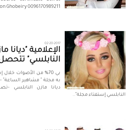
on Ghobeiry 0096170989211
02-20-2017
الإعلامية "ديانا ما
النابلسي" تتحصل 
بي 70% من الأصوات خلال 
به مجلة " مشاهير الساعة" -ب
ديانا مازن النابلسي -تص
النابلسي إستفتاء مجلة"..