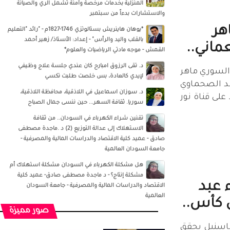
المنزلية بخدمات مرخصة وآمنة تشمل الري والصيانة
والاستشارات بدءاً من سبتمبر
هر
*يوهان هاينريش بستالوتزي 1746-1827م - "رائد "التعليم
بالقلب واليد والرأس" - إعداد: الأستاذ/ زهير أحمد
ماني..
القمش - موجه مادتي الرياضيات والعلوم*
د. تقى الرزوق امبارح كان عندي جلسة علاج وظيفي
 السوري ماهر
لإيدي كالعادة، بس خلصت طلبت تكسي
مد الصحماوي
د. سوزان اسماعيل‏ في ‏‏اللاذقية‏، ‏محافظة اللاذقية‏،
لى قناة نور
‏سوريا‏‏. ثقافة السهر... حين ننسى جمال الصباح
تقنين شراء الكهرباء في السودان.. من ثقافة
الاستهلاك إلى عدالة التوزيع (2) د .ماجدة مصطفى
صادق - عميد كلية الاقتصاد والدراسات المالية والمصرفية -
جامعة السودان العالمية
هل مشكلة الكهرباء في السودان مشكلة استهلاك أم
مشكلة إنتاج؟ - د ماجدة مصطفى صادق- عميد كلية
 عبد
الاقتصاد والدراسات المالية والمصرفية - جامعة السودان
العالمية
 كأس..
صور مميزة
 باسنبل يحقق