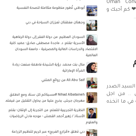
‎Oman Conven
أبوظبي تُطور منظومة متكاملة للصحة النفسية
لعامري ❤ كم أحبك و
وجهتان مغلقتان تعززان السياحة في دبي
السودان العظيم: من دولة الفقر إلى دولة الرفاهية
الأسرية -بقلم: د. ماجدة مصطفى صادق- عميد كلية
الاقتصاد والدراسات المالية والمصرفية – جامعة السودان
العالمية
منال بنت محمد: رؤية الشيخة فاطمة صنعت ريادة
المرأة الإماراتية
Ali Abu Saif من روائع المتنبي
... السيد الصدر
 .. من اجل
Nihad Albataineh #مسيناكم كل سنة، ومع انطلاق
 في ما اتخذه
مهرجان جرش، يخرج علينا من يحاول التقليل من قيمته،
النظرية التجريبية للتعلم: من التجربة إلى الإتقان- بقلم:
الأستاذ / زهير أحمد القمش - موجه مادتي الرياضيات
والعلوم
دبي تطلق «مُزارع الفريج» عبر كريم لتنظيم الزراعة