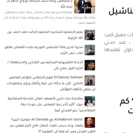
يا مصطفى والله شگد فرحنالك وزواج الدهر أن
شاء الله
شناشيل
سلامة الحسن‏ مع ‏عباس الخفاجي‏ و‏ الف مبارك يا مصطفى
والله شگد فرحنالك وزواج الدهر أن شاء الله في يوم زفافك وانت اخر الابناء آخر
العنقود اشعر..
بقلم الاعلاميه الشاعره المذيعه الرائده هند احمد بين
تراث جميل كنت
تلك الزاوية
 ، عند جدتي
مديرة تحرير قناة الشمس الاوربيه عايده القمش تطلق
اول تقليدها
كتاب حمى الترند
الدراما التلفزيونيه العراقيه بين التلاشي والاستهلاك /
الجزء الاول فلاح زكي
DrSamira Soliman اليوم الختمامي لمؤتمر العاملين
بالخارج ، لكن ما بدأناه من حوار وأفكار ورؤى وطموحات
لن ينتهي بانتهاء المؤتمر.
مناقشة بحث تخرج بالمعهد العالي للخدمة الاجتماعية
 كم
حول "تأثير تأخر ربط المعاش على جودة حياة
ت
المتقاعدين" ريم العبدلي ليبيا
‏‎Alshakerchi Samir‎‏ مع ‏‎Ali Samaka‎‏ مغامرة كبيرة
وقفت وراء سحب تابوت البطل فالح اكرم فهمي من
الطب العدلي ومن ثم نقله الى المقبرة !!!