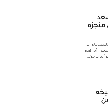
سعد
منجزه
‏. ‏ شكرا للاصدقاء في
ير أبراهيم
أنتاجا من..
يخه
ن