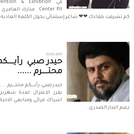
في ‏‏‏‏tion & Exhibtion
Center PII‎‏‏‏. ‏ مبارك ا
كم تشرفت بلقاءك ❤❤ شاعر إستثنائي يحول الكلمة العادية..
03-05-2017
حيدر صبي ‏ رأيـــــكم
محتـــــرم ......
حيدر صبي ‏ رأيـــــكم محتـــــرم .
يقرر الاعتزال لمدة شهرين
اشراك قرائي ومتابعي الاحية
زعيم التيار الصدري..