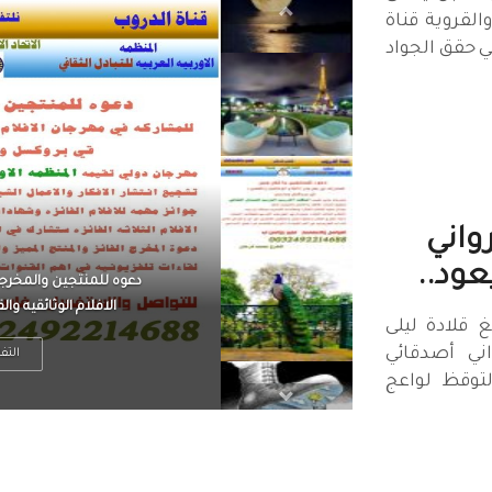
القروية قناة
ي حقق الجواد
واني
عود..
الرجل العظيم يكون مطمئ
بينما الرجل ضيق الأفق
 قلادة ليلى
ي ‏ أصدقائي
التف
لتوقظ لواعج