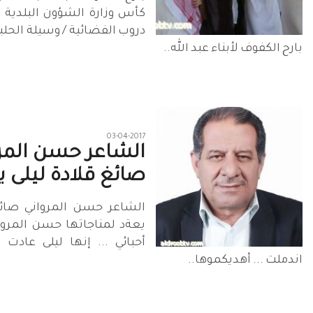
كأس وزارة الشؤون البلدية و
دروب الفضائية / وسيلة الحلب
بارح الكفوف لأبناء عبد الله..
03-04-2017
الشاعر حسن المر
صائغ قلادة ليلى ي
الشاعر حسن المرواني صائغ
يعةد لمناجاتها حسن المروان
أحبائي ... إنها ليلى عادت 
اندملت ... أهديكموها..