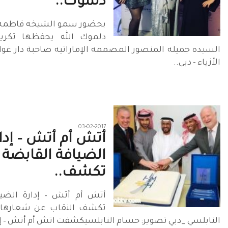
دلموك..
بحضور سمو الشيخه فاطمه
دلموك الله يحفظها تكري
السيده جميله المنصور المصممه الإماراتيه صاحبة دار غ
الأزياء - دبى..
03-02-2017
أتش أم أتش – إدا
الضيافة القابضة
تكشف..
أتش أم أتش – إدارة الضيا
تكشف النقاب عن شعارها ال
النابلسي _دبي تصوير: حسام النابلسي ​كشفت اتش أم أتش – إد