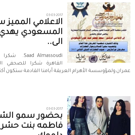
03-03-2017
الاعلامي المميز 
المسعودي يهدي 
الى..
‏‎Saad Almassoudi‎
القاهرة شكرا للصحفي الكب
عمران ولمؤوسسة الأهرام العريقة أيامنا القادمة ستكون أكثر 
03-03-2017
بحضور سمو الش
فاطمه بنت حشرب