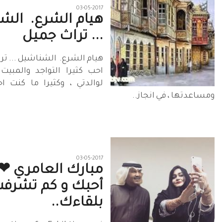
03-05-2017
هيام الشرع‏. ‏ ال
... تراث جميل
‏هيام الشرع‏. ‏ الشناشيل ... 
احب كثيرا التواجد والمبيت
لوالدتي ، وكثيرا ما كنت اح
ومساعدتها ، في انجاز..
03-05-2017
مبارك العامري ❤
أحبك و كم تشرف
بلقاءك..