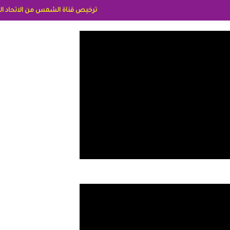
ترخيص قناة الشمس من الاتحاد الاوربي برقم 8025169734/61 IDeellLA مدراء المكاتب رنا وهبه الاعلاميه امل بكير جمهورية مصر ليبيا ريم عبدلي امريكا د سهام البياتي العراق الاعلاميه هند احمد الامارات الاعلاميه عايده القمش