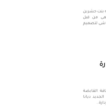
 بنت حشربن
مى من قبل
واشى لتصميم
رة
فة القابضة
جديد ديانا
ارة..