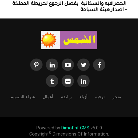
الجغرافيه والسكانية ‏ يفضل الرجوع لخريطة المملكة
- اصدار هيئة السياحة
متجر
ترفيه
أزياء
رياضة
أعمال
شراء التصميم
Powered by
Dimofinf CMS
v5.0.0
©
Copyright
Dimensions Of Information.