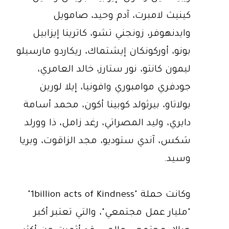
كينيث لامبرت، آدم وحيد، صامويل
وايدنهوفر، زونجني تشو، كاترينا إيزابيل
بونو، أوركونكان إيشتماك، ريكاردو مارسيلو
ليمون كانتو، نور ستارز، خالد العامري،
جودفري موامبوري وافونيا، إيلا لورين
بولاتاو، بيرثولد كوبينا أكون، محمد أسامة
دايري، وليد المصراتي، رغد زامل، ذا وورلد
سَكس، آندي ستوديو، مجد الزاقوت، وبريا
وسيد.
وكانت حملة "1billion acts of Kindness"
"مليار عمل مجتمعي"، والتي تعتبر أكبر