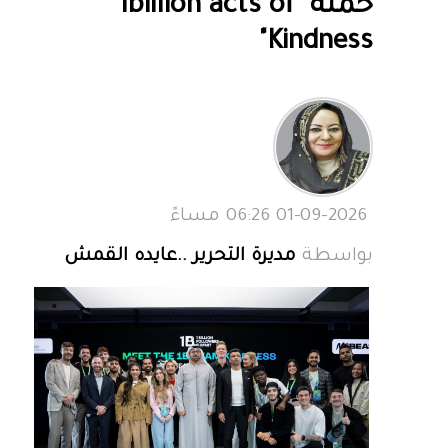
حملة "1billion acts of
Kindness"
01-09-2026 06:26 مساءً
بواسطة
مديرة التحرير ..عايده القمش