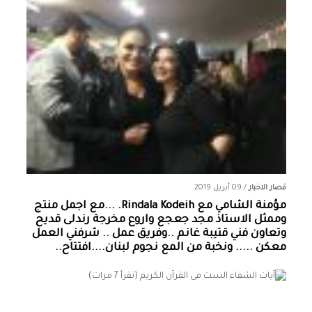
قصار الاخبار
/
09 أبريل 2019
مؤمنة الشامي‏ مع ‏‎Rindala Kodeih‎‏. ...مع اجمل منتج
وممثل الاستاذ مجد جعجع واروع مخرجة رندلى قديح
وتعاون فني قتيبة غانم ..وفريق عمل .. شرفني العمل
معكن ..... ونخبة من المع نجوم لبنان....افتتاح..