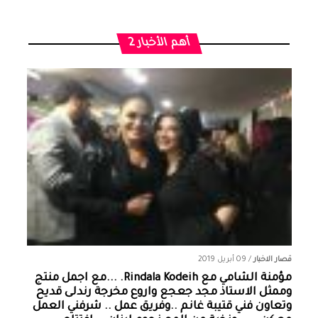
أهم الأخبار 2
قصار الاخبار
/
09 أبريل 2019
مؤمنة الشامي‏ مع ‏‎Rindala Kodeih‎‏. ...مع اجمل منتج
وممثل الاستاذ مجد جعجع واروع مخرجة رندلى قديح
وتعاون فني قتيبة غانم ..وفريق عمل .. شرفني العمل