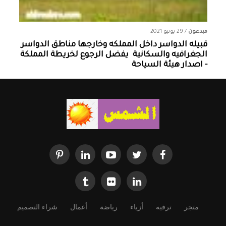
مبدعون
/
29 يونيو 2021
قبيله الدواسر داخل المملكه وخارجها ‏مناطق الدواسر
الجغرافيه والسكانية ‏ يفضل الرجوع لخريطة المملكة
- اصدار هيئة السياحة
متجر
ترفيه
أزياء
رياضة
أعمال
شراء التصميم