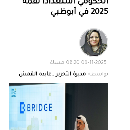
الحكومي استعدادًا لقمة
2025 في أبوظبي
09-11-2025 08:20 مساءً
بواسطة
مديرة التحرير ..عايده القمش