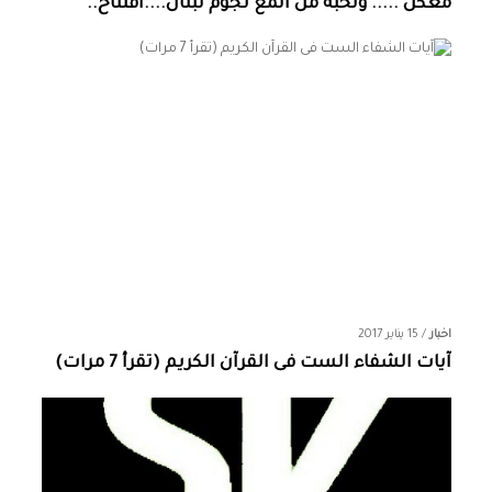
معكن ..... ونخبة من المع نجوم لبنان....افتتاح..
اخبار
/
15 يناير 2017
آيات الشفاء الست فى القرآن الكريم (تقرأ 7 مرات)