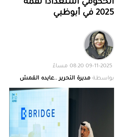
الحكومي استعدادًا لقمة
2025 في أبوظبي
09-11-2025 08:20 مساءً
بواسطة
مديرة التحرير ..عايده القمش