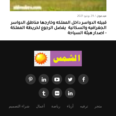
مبدعون
/
29 يونيو 2021
قبيله الدواسر داخل المملكه وخارجها ‏مناطق الدواسر
الجغرافيه والسكانية ‏ يفضل الرجوع لخريطة المملكة
- اصدار هيئة السياحة
متجر
ترفيه
أزياء
رياضة
أعمال
شراء التصميم