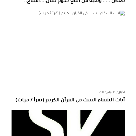
معكن ..... ونخبة من المع نجوم لبنان....افتتاح..
اخبار
/
15 يناير 2017
آيات الشفاء الست فى القرآن الكريم (تقرأ 7 مرات)