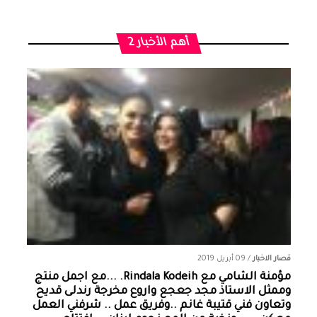
أهم الأخبار 2
قصار الاخبار
/
09 أبريل 2019
مؤمنة الشامي‏ مع ‏‎Rindala Kodeih‎‏. ...مع اجمل منتج
وممثل الاستاذ مجد جعجع واروع مخرجة رندلى قديح
وتعاون فني قتيبة غانم ..وفريق عمل .. شرفني العمل