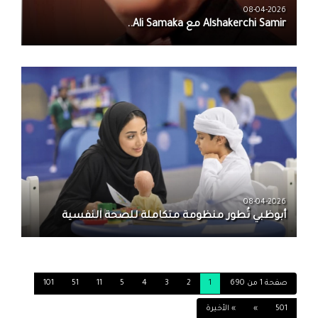
08-04-2026
08-04-2026
أبوظبي تُطور منظومة متكاملة للصحة النفسية
صفحة 1 من 690
1
2
3
4
5
11
51
101
501
»
» الأخيرة