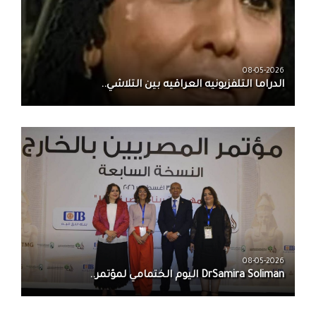
08-05-2026
الدراما التلفزيونيه العراقيه بين التلاشي..
08-05-2026
DrSamira Soliman اليوم الختمامي لمؤتمر..