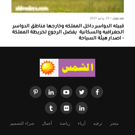
مبدعون
/
29 يونيو 2021
قبيله الدواسر داخل المملكه وخارجها ‏مناطق الدواسر
الجغرافيه والسكانية ‏ يفضل الرجوع لخريطة المملكة
- اصدار هيئة السياحة
متجر
ترفيه
أزياء
رياضة
أعمال
شراء التصميم