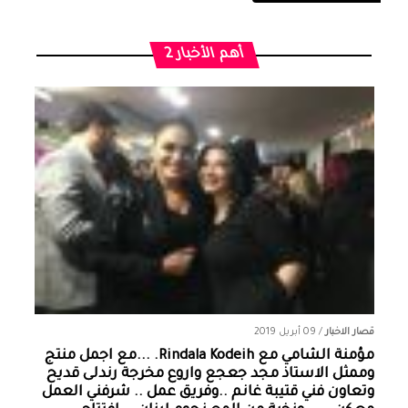
أهم الأخبار 2
قصار الاخبار
/
09 أبريل 2019
مؤمنة الشامي‏ مع ‏‎Rindala Kodeih‎‏. ...مع اجمل منتج
وممثل الاستاذ مجد جعجع واروع مخرجة رندلى قديح
وتعاون فني قتيبة غانم ..وفريق عمل .. شرفني العمل