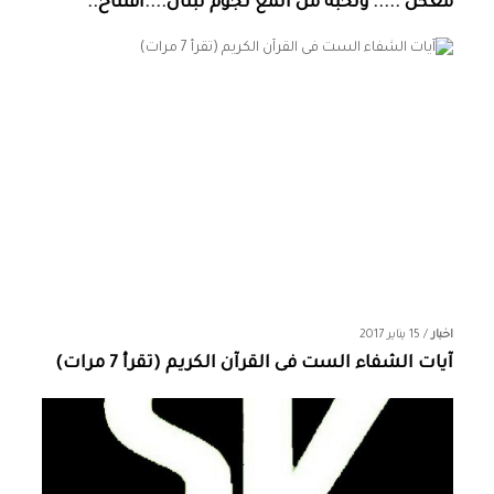
معكن ..... ونخبة من المع نجوم لبنان....افتتاح..
اخبار
/
15 يناير 2017
آيات الشفاء الست فى القرآن الكريم (تقرأ 7 مرات)