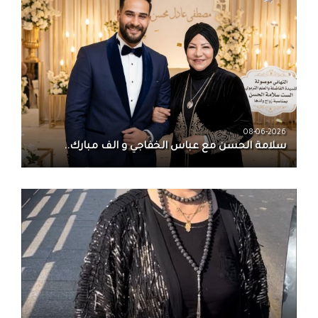
08-06-2026
سلامة الحسن‏ مع ‏عباس الخفاجي‏ و‏ الف مبارك..