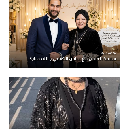
08-06-2026
سلامة الحسن‏ مع ‏عباس الخفاجي‏ و‏ الف مبارك..