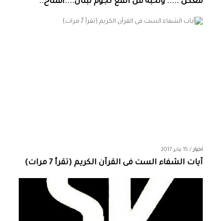
معكن ..... ونخبة من المع نجوم لبنان....افتتاح..
اخبار
/
15 يناير 2017
آيات الشفاء الست فى القرآن الكريم (تقرأ 7 مرات)