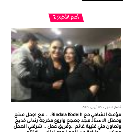
أهم الأخبار 2
قصار الاخبار
/
09 أبريل 2019
مؤمنة الشامي‏ مع ‏‎Rindala Kodeih‎‏. ...مع اجمل منتج
وممثل الاستاذ مجد جعجع واروع مخرجة رندلى قديح
وتعاون فني قتيبة غانم ..وفريق عمل .. شرفني العمل