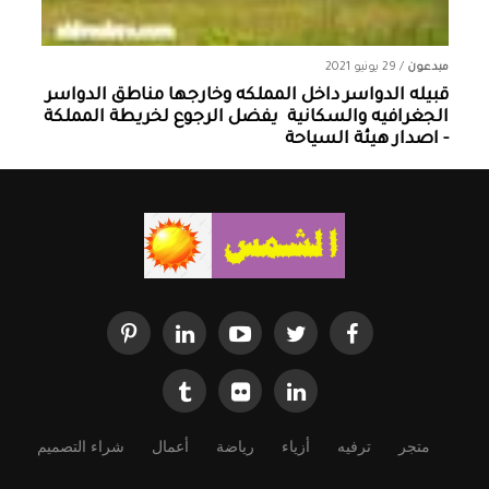
مبدعون
/
29 يونيو 2021
قبيله الدواسر داخل المملكه وخارجها ‏مناطق الدواسر
الجغرافيه والسكانية ‏ يفضل الرجوع لخريطة المملكة
- اصدار هيئة السياحة
متجر
ترفيه
أزياء
رياضة
أعمال
شراء التصميم