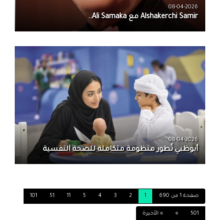
08-04-2026
08-04-2026
أبوظبي تُطور منظومة متكاملة للصحة النفسية
صفحة 1 من 690
1
2
3
4
5
11
51
101
501
»
» الأخيرة