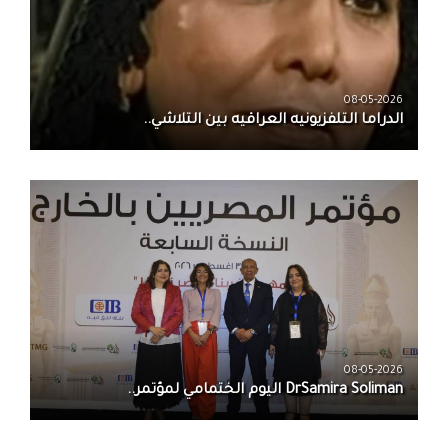
08-05-2026
الدراما التلفزيونيه العراقيه بين التلاشي..
08-05-2026
DrSamira Soliman اليوم الختمامي لمؤتمر..