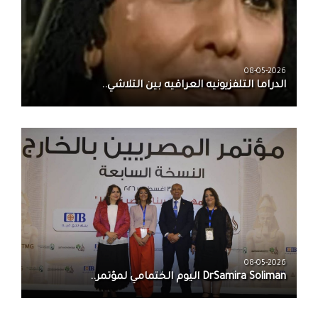
08-05-2026
الدراما التلفزيونيه العراقيه بين التلاشي..
08-05-2026
DrSamira Soliman اليوم الختمامي لمؤتمر..