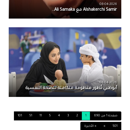
08-04-2026
08-04-2026
أبوظبي تُطور منظومة متكاملة للصحة النفسية
صفحة 1 من 690
1
2
3
4
5
11
51
101
501
»
» الأخيرة