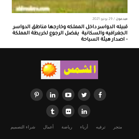
مبدعون
/
29 يونيو 2021
قبيله الدواسر داخل المملكه وخارجها ‏مناطق الدواسر
الجغرافيه والسكانية ‏ يفضل الرجوع لخريطة المملكة
- اصدار هيئة السياحة
متجر
ترفيه
أزياء
رياضة
أعمال
شراء التصميم