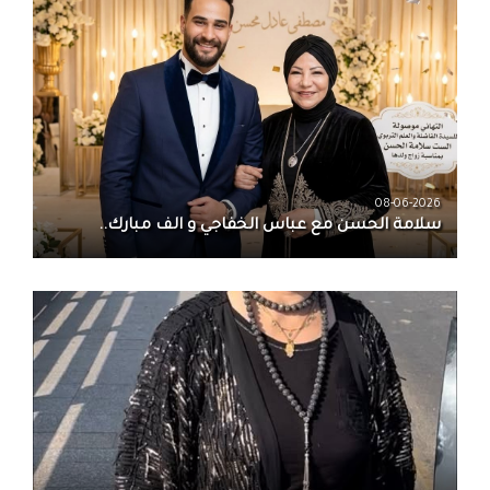
08-06-2026
سلامة الحسن‏ مع ‏عباس الخفاجي‏ و‏ الف مبارك..