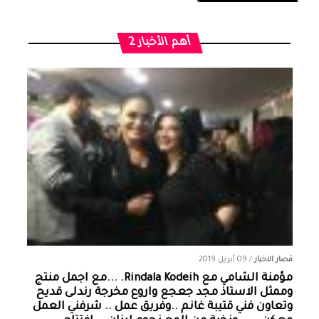
أهم الأخبار 2
قصار الاخبار
/
09 أبريل 2019
مؤمنة الشامي‏ مع ‏‎Rindala Kodeih‎‏. ...مع اجمل منتج
وممثل الاستاذ مجد جعجع واروع مخرجة رندلى قديح
وتعاون فني قتيبة غانم ..وفريق عمل .. شرفني العمل