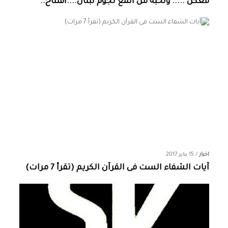
معكن ..... ونخبة من المع نجوم لبنان....افتتاح..
اخبار
/
15 يناير 2017
آيات الشفاء الست فى القرآن الكريم (تقرأ 7 مرات)