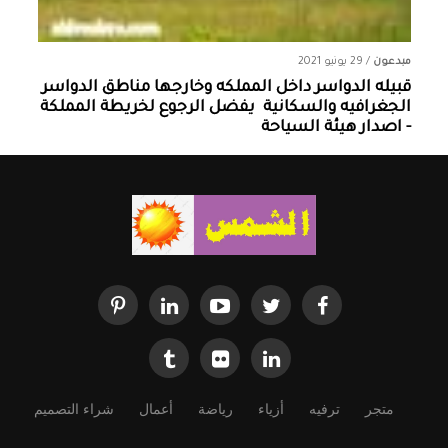
مبدعون
/
29 يونيو 2021
قبيله الدواسر داخل المملكه وخارجها ‏مناطق الدواسر
الجغرافيه والسكانية ‏ يفضل الرجوع لخريطة المملكة
- اصدار هيئة السياحة
متجر
ترفيه
أزياء
رياضة
أعمال
شراء التصميم