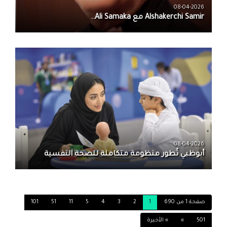
08-04-2026
08-04-2026
أبوظبي تُطور منظومة متكاملة للصحة النفسية
صفحة 1 من 690
1
2
3
4
5
11
51
101
501
»
» الأخيرة