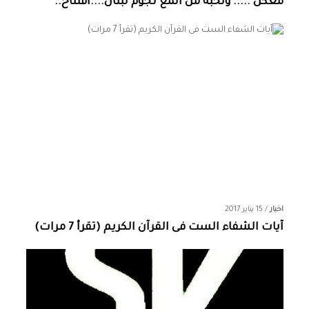
معكن ..... ونخبة من المع نجوم لبنان....افتتاح..
اخبار
/
15 يناير 2017
آيات الشفاء الست فى القرآن الكريم (تقرأ 7 مرات)