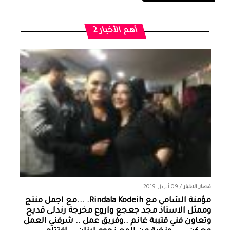
أهم الأخبار 2
قصار الاخبار
/
09 أبريل 2019
مؤمنة الشامي‏ مع ‏‎Rindala Kodeih‎‏. ...مع اجمل منتج
وممثل الاستاذ مجد جعجع واروع مخرجة رندلى قديح
وتعاون فني قتيبة غانم ..وفريق عمل .. شرفني العمل