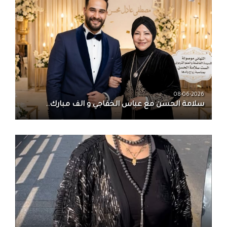
08-06-2026
سلامة الحسن‏ مع ‏عباس الخفاجي‏ و‏ الف مبارك..