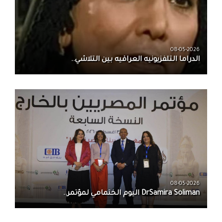
08-05-2026
الدراما التلفزيونيه العراقيه بين التلاشي..
08-05-2026
DrSamira Soliman اليوم الختمامي لمؤتمر..