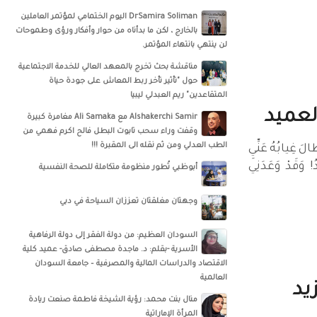
DrSamira Soliman اليوم الختمامي لمؤتمر العاملين
بالخارج ، لكن ما بدأناه من حوار وأفكار ورؤى وطموحات
لن ينتهي بانتهاء المؤتمر.
مناقشة بحث تخرج بالمعهد العالي للخدمة الاجتماعية
حول "تأثير تأخر ربط المعاش على جودة حياة
المتقاعدين" ريم العبدلي ليبيا
 العميد
‏‎Alshakerchi Samir‎‏ مع ‏‎Ali Samaka‎‏ مغامرة كبيرة
وقفت وراء سحب تابوت البطل فالح اكرم فهمي من
الطب العدلي ومن ثم نقله الى المقبرة !!!
َ غِيابُهُ عَنِّيِ
! وَقَدْ وَعَدَنِي
أبوظبي تُطور منظومة متكاملة للصحة النفسية
وجهتان مغلقتان تعززان السياحة في دبي
السودان العظيم: من دولة الفقر إلى دولة الرفاهية
الأسرية -بقلم: د. ماجدة مصطفى صادق- عميد كلية
الاقتصاد والدراسات المالية والمصرفية – جامعة السودان
العالمية
يد
منال بنت محمد: رؤية الشيخة فاطمة صنعت ريادة
المرأة الإماراتية