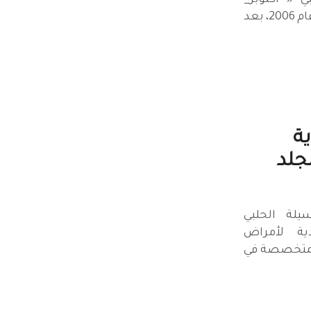
ي « أكتوبر_
الوردي» هكذا أطلق عليه منذ عام 2006، بعد
ة
جلد
لة الحلبي
ية لأمراض
ة العالمية المتخصصة في