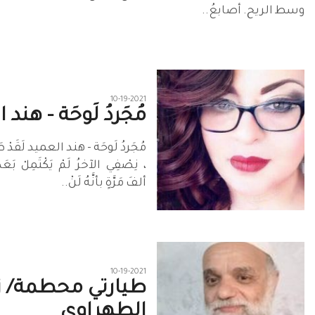
وسط الريح. أصابعُ..
10-19-2021
مُجَردُ لَوحَة - هند
مُجَردُ لَوحَة - هند العميد لَقَدْ طَال
، نِصْفِي الآخرُ لَمْ يَكْتَمِلْ بَعَدُ
ألفَ مَرَّةٍ بأنَّهُ لَنْ..
10-19-2021
طيارتي محطمة/ ز
الطهراوي