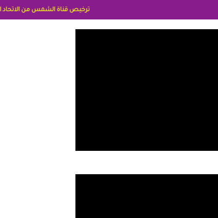
ترخيص قناة الشمس من الاتحاد الاوربي برقم 8025169734/61 IDeellLA مدراء المكاتب رنا وهبه الاعلاميه امل بكير جمهورية مصر ليبيا ريم عبدلي امريكا د سهام البياتي العراق الاعلاميه هند احمد الامارات الاعلاميه عايده ا