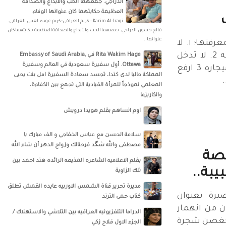
الدراجي. جمعهما الحب والأبداع والصداقة
العظيمة حكايتهما كان عنوانها الوفاء.
Karim Al-Iraqi - كريم العراقي· كريم عوده لعيبي العراقي.
فالح حسون الدراجي. جمعهما الحب والأبداع والصداقة العظيمة حكايتهما كان
عنوانها..
الانبار مدينتي #تقاليد يجب معرفتها؛ ١. لا
تدخل المجالس عابس الوجه 2. لا تدخل
‏‎Rita Wakim Hage‎‏ في ‏‎Embassy of Saudi Arabia,
Ottawa‎‏. أول سفيرة سعودية في العالم وسفيرة
المجلس وبيدك سبحه اوسيجاره 3 ارفع
المملكة حاليا لدى كندا، تجسد سعادة السفيرة امل بنت يحيى
المعلمي نموذجاً للمرأة القيادية التي تجمع بين الكفاءة،
والكاريزما
اوم انساهم بقلم هويدا درويش
سلامة الحسن‏ مع ‏عباس الخفاجي‏ و‏ الف مبارك يا
مصطفى والله شگد فرحنالك وزواج الدهر أن شاء الله
Hend Al قصة
بقلم الاعلاميه الشاعره المذيعه الرائده هند احمد بين
يبة..
تلك الزاوية
مديرة تحرير قناة الشمس الاوربيه عايده القمش تطلق
قصة قصيرة بعنوان
كتاب حمى الترند
ان من انهمار
الدراما التلفزيونيه العراقيه بين التلاشي والاستهلاك /
ن كغصن شجرة
الجزء الاول فلاح زكي