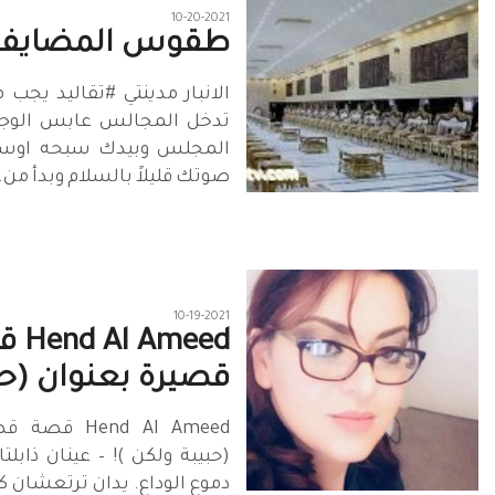
10-20-2021
طقوس المضايف
صوتك قليلاً بالسلام وبدأ من..
10-19-2021
 Ameed
قصيرة بعنوان (حب
Hend Al Ameed 
(حبيبة ولكن )! – عينان ذابلت
دموع الوداع. يدان ترتعشا