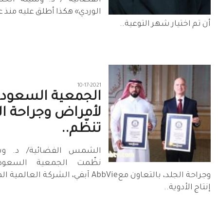
الفضائية / د. وسيلة الحلب
أن تم اختيار شهر التوعية..
10-17-2021
الجمعية السعودي
لأمراض وجراحة ال
تنظّم..
الشمس الفضائية/ د. وسي
نظّمت الجمعية السعود
وجراحة الجلد، بالتعاون معAbbVie آبفي، الشرك
إنتاج الأدوية..