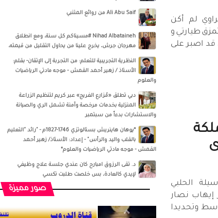
Ali Abu Saif من روائع المتنبي
اوي لم أكن
مزق طيارتي و
Nihad Albataineh #مسيناكم كل سنة، ومع انطلاق
 قد اصبر على
مهرجان جرش، يخرج علينا من يحاول التقليل من قيمته،
النظرية التجريبية للتعلم: من التجربة إلى الإتقان- بقلم:
الأستاذ / زهير أحمد القمش - موجه مادتي الرياضيات
والعلوم
دبي تطلق «مُزارع الفريج» عبر كريم لتنظيم الزراعة
المنزلية بخدمات مرخصة وآمنة تشمل الري والصيانة
والاستشارات بدءاً من سبتمبر
لكة
*يوهان هاينريش بستالوتزي 1746-1827م - "رائد "التعليم
بالقلب واليد والرأس" - إعداد: الأستاذ/ زهير أحمد
ى
القمش - موجه مادتي الرياضيات والعلوم*
د. تقى الرزوق امبارح كان عندي جلسة علاج وظيفي
لإيدي كالعادة، بس خلصت طلبت تكسي
يلة الحلبي
صور مميزة
 إيهاب نصار
وسط وتحديدا