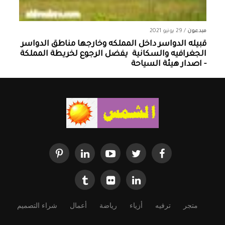
مبدعون
/
29 يونيو 2021
قبيله الدواسر داخل المملكه وخارجها ‏مناطق الدواسر
الجغرافيه والسكانية ‏ يفضل الرجوع لخريطة المملكة
- اصدار هيئة السياحة
متجر
ترفيه
أزياء
رياضة
أعمال
شراء التصميم