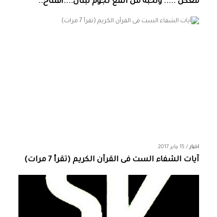
معكن ..... ونخبة من المع نجوم لبنان....افتتاح..
اخبار
/
15 يناير 2017
آيات الشفاء الست فى القرآن الكريم (تقرأ 7 مرات)