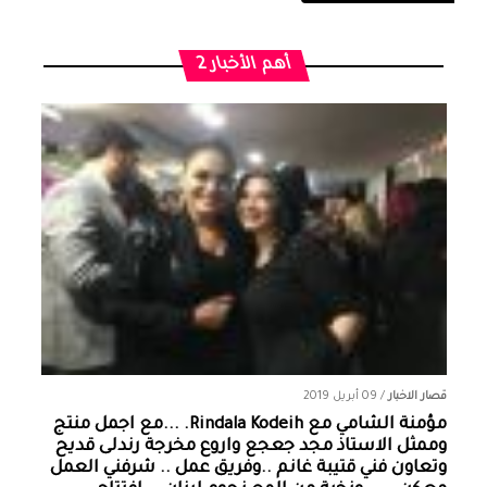
أهم الأخبار 2
قصار الاخبار
/
09 أبريل 2019
مؤمنة الشامي‏ مع ‏‎Rindala Kodeih‎‏. ...مع اجمل منتج
وممثل الاستاذ مجد جعجع واروع مخرجة رندلى قديح
وتعاون فني قتيبة غانم ..وفريق عمل .. شرفني العمل