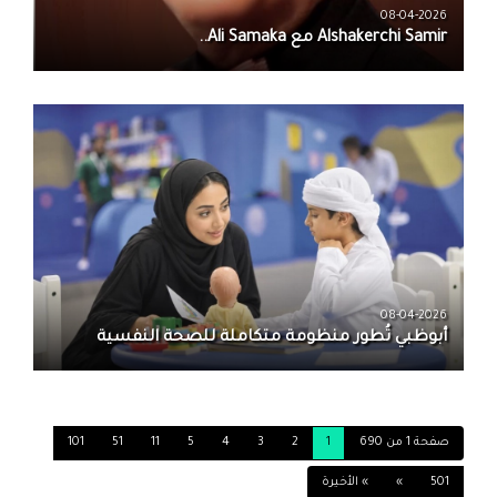
08-04-2026
08-04-2026
أبوظبي تُطور منظومة متكاملة للصحة النفسية
صفحة 1 من 690
1
2
3
4
5
11
51
101
501
»
» الأخيرة