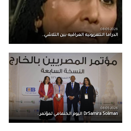
08-05-2026
الدراما التلفزيونيه العراقيه بين التلاشي..
08-05-2026
DrSamira Soliman اليوم الختمامي لمؤتمر..