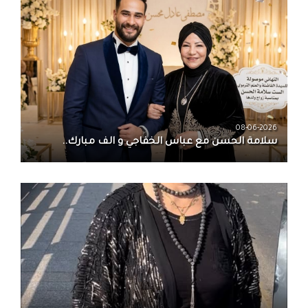
08-06-2026
سلامة الحسن‏ مع ‏عباس الخفاجي‏ و‏ الف مبارك..