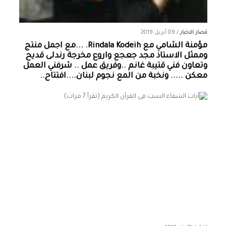
قصار الاخبار
/
09 أبريل 2019
مؤمنة الشامي‏ مع ‏‎Rindala Kodeih‎‏. ...مع اجمل منتج
وممثل الاستاذ مجد جعجع واروع مخرجة رندلى قديح
وتعاون فني قتيبة غانم ..وفريق عمل .. شرفني العمل
معكن ..... ونخبة من المع نجوم لبنان....افتتاح..