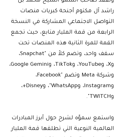
وتفقد صاحب السموّ الشيخ محمد بن
راشد آل مكتوم أجنحة كبريات منصات
التواصل الاجتماعي المشاركة في النسخة
الرابعة من قمة المليار متابع، حيث تجمع
القمة للمرة الثانية هذه المنصات تحت
سقف واحد، وتضم كلاً من "Snapchat،
وX، وYouTube، وTikTok، وGoogle Gemini،
وشركة Meta وتضم "Facebook،
وInstagram، وWhatsApp"، وDisney+،
وTWITCH".
واستمع سموّه لشرح حول أبرز المبادرات
العالمية النوعية التي تطلقها قمة المليار