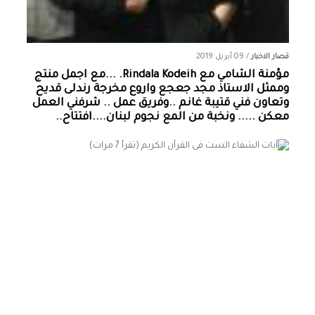
قصار الاخبار
/
09 أبريل 2019
مؤمنة الشامي‏ مع ‏‎Rindala Kodeih‎‏. ...مع اجمل منتج
وممثل الاستاذ مجد جعجع واروع مخرجة رندلى قديح
وتعاون فني قتيبة غانم ..وفريق عمل .. شرفني العمل
معكن ..... ونخبة من المع نجوم لبنان....افتتاح..