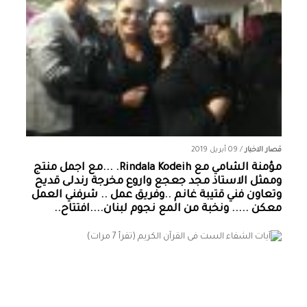
قصار الاخبار
/
09 أبريل 2019
مؤمنة الشامي‏ مع ‏‎Rindala Kodeih‎‏. ...مع اجمل منتج
وممثل الاستاذ مجد جعجع واروع مخرجة رندلى قديح
وتعاون فني قتيبة غانم ..وفريق عمل .. شرفني العمل
معكن ..... ونخبة من المع نجوم لبنان....افتتاح..