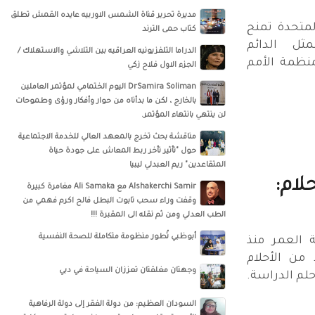
مديرة تحرير قناة الشمس الاوربيه عايده القمش تطلق
متحدة تمنح
كتاب حمى الترند
ثل الدائم
الدراما التلفزيونيه العراقيه بين التلاشي والاستهلاك /
منظمة الأمم
الجزء الاول فلاح زكي
DrSamira Soliman اليوم الختمامي لمؤتمر العاملين
بالخارج ، لكن ما بدأناه من حوار وأفكار ورؤى وطموحات
لن ينتهي بانتهاء المؤتمر.
مناقشة بحث تخرج بالمعهد العالي للخدمة الاجتماعية
حول "تأثير تأخر ربط المعاش على جودة حياة
المتقاعدين" ريم العبدلي ليبيا
لام:
‏‎Alshakerchi Samir‎‏ مع ‏‎Ali Samaka‎‏ مغامرة كبيرة
وقفت وراء سحب تابوت البطل فالح اكرم فهمي من
الطب العدلي ومن ثم نقله الى المقبرة !!!
أبوظبي تُطور منظومة متكاملة للصحة النفسية
ة العمر منذ
من الأحلام
وجهتان مغلقتان تعززان السياحة في دبي
حلم الدراسة.
السودان العظيم: من دولة الفقر إلى دولة الرفاهية