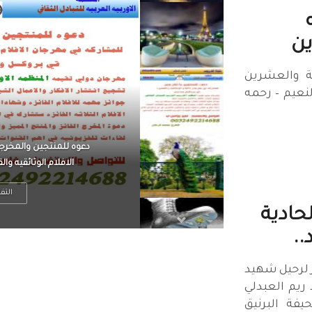
ين
 والعشرين
لنعيم – رحمه
الرجل العظيم يكون مطمئ
بينما الرجل ضيق الأفق
التف
حادية
.
 لرحيل شهيد
ريم العبدلي
فة البرنيق