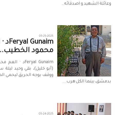
وعائلة الشهيد و اصدقائه..
05-25-2025
al Gunaim
محمود الخطيب..
Feryal Gunaimد · 
(أبو خليل)، بقي وحيد ليلة 
ووقف بوجه الحريق ليحمي ال
بدمشق، بينما الكل هرب...
05-24-2025