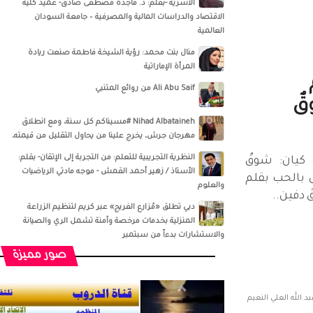
الأسرية -بقلم: د. ماجدة مصطفى صادق- عميد كلية
الاقتصاد والدراسات المالية والمصرفية – جامعة السودان
العالمية
منال بنت محمد: رؤية الشيخة فاطمة صنعت ريادة
المرأة الإماراتية
Ali Abu Saif من روائع المتنبي
قٌ
Nihad Albataineh #مسيناكم كل سنة، ومع انطلاق
مهرجان جرش، يخرج علينا من يحاول التقليل من قيمته،
النظرية التجريبية للتعلم: من التجربة إلى الإتقان- بقلم:
 كيان: شوقٌ
الأستاذ / زهير أحمد القمش - موجه مادتي الرياضيات
 بالحب بقلم
والعلوم
 دفين..
دبي تطلق «مُزارع الفريج» عبر كريم لتنظيم الزراعة
المنزلية بخدمات مرخصة وآمنة تشمل الري والصيانة
والاستشارات بدءاً من سبتمبر
صور مميزة
 الله العلي النعيم