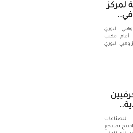
 لمركز
في..
هبي البوري
ا أقام مكتب
 وهبي البوري
رفيين
ة..
 للصناعات
 افتتح بمنتجع