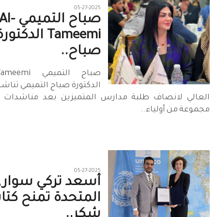
05-27-2025
صباح ا
Tameemi الدكتور
صباح..
صباح التميمي
الدكتورة صباح التميمي تناشد 
العالي لانصاف طلبة مدارس المتميزين بعد مناشدات 
مجموعة من أولياء..
05-27-2025
أسعد تركي سواري
المتحدة تمنح كتا
شكر..