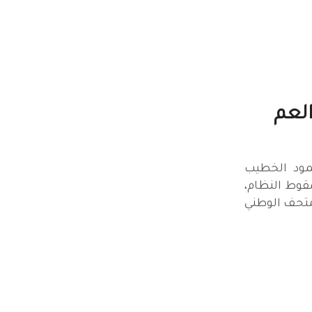
Feryد · العم
العم محمود الخطيب
سقوط النظام،
متحف الوطني