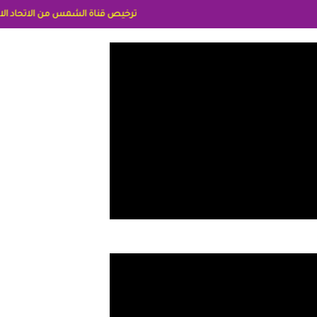
ترخيص قناة الشمس من الاتحاد الاوربي برقم 8025169734/61 IDeellLA مدراء المكاتب رنا وهبه الاعلاميه امل بكير جمهورية مصر ليبيا ريم عبدلي امريكا د سهام البياتي العراق الاعلاميه هند احمد الامارات الاعلاميه عايده القمش لسعود