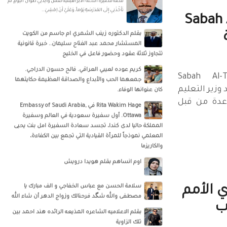
قصة قصيرة النخلة الابراهيمية تَعْمَلُ والِدَتِي طَوالَ اليَوْمِ، لَمْ
تَأْخُذْنِي إِلَى المَدْرَسَةِ يَوْماً، وَعَلَيَّ أَنْ اِمْشِيَ..
لتميمي Sabah Al-
ة
بقلم الدكتوره زينب الشمري ام جاسم من الكويت
المستشار محمد عبد الفتاح سليمان.. خبرة قانونية
تتجاوز ثلاثة عقود وحضور فاعل في الخليج
كريم عوده لعيبي العراقي. فالح حسون الدراجي.
 Sabah Al-Tameemi
جمعهما الحب والأبداع والصداقة العظيمة حكايتهما
وزير التعليم
كان عنوانها الوفاء.
عدة من قبل
‏‎Rita Wakim Hage‎‏ في ‏‎Embassy of Saudi Arabia,
Ottawa‎‏. أول سفيرة سعودية في العالم وسفيرة
المملكة حاليا لدى كندا، تجسد سعادة السفيرة امل بنت يحيى
المعلمي نموذجاً للمرأة القيادية التي تجمع بين الكفاءة،
والكاريزما
اوم انساهم بقلم هويدا درويش
سلامة الحسن‏ مع ‏عباس الخفاجي‏ و‏ الف مبارك يا
 الأمم
مصطفى والله شگد فرحنالك وزواج الدهر أن شاء الله
ب
بقلم الاعلاميه الشاعره المذيعه الرائده هند احمد بين
تلك الزاوية