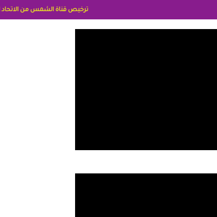
ترخيص قناة الشمس من الاتحاد الاوربي برقم 8025169734/61 IDeellLA مدراء المكاتب رنا وهبه الاعلاميه امل بكير جمهورية مصر ليبيا ريم عبدلي امريكا د سهام البياتي العراق الاعلاميه هند احمد الامارات الاعلاميه عايده