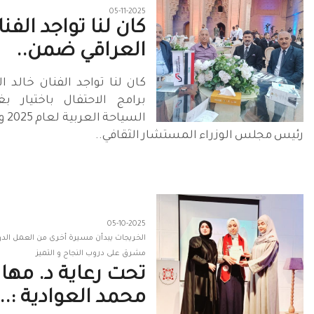
05-11-2025
كان لنا تواجد الفنا
العراقي ضمن..
كان لنا تواجد الفنان خالد 
برامج الاحتفال باختيار ب
السي
رئيس مجلس الوزراء المستشار الثقافي..
05-10-2025
الخريجات يبدأن مسيرة أخرى من العمل ال
مشرق على دروب النجاح و التميز
تحت رعاية د. مها
محمد العوادية :..