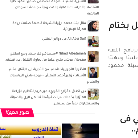
الأسرية -بقلم: د. ماجدة مصطفى صادق- عميد كلية
الاقتصاد والدراسات المالية والمصرفية – جامعة السودان
العالمية
منال بنت محمد: رؤية الشيخة فاطمة صنعت ريادة
 بختام
المرأة الإماراتية
Ali Abu Saif من روائع المتنبي
رنامج اللغة
Nihad Albataineh #مسيناكم كل سنة، ومع انطلاق
ميًا ومهنيًا
مهرجان جرش، يخرج علينا من يحاول التقليل من قيمته،
يلة محمود
النظرية التجريبية للتعلم: من التجربة إلى الإتقان- بقلم:
الأستاذ / زهير أحمد القمش - موجه مادتي الرياضيات
والعلوم
دبي تطلق «مُزارع الفريج» عبر كريم لتنظيم الزراعة
المنزلية بخدمات مرخصة وآمنة تشمل الري والصيانة
والاستشارات بدءاً من سبتمبر
صور مميزة
 فى