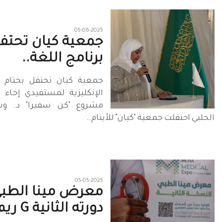
05-06-2025
جمعية كيان تحتفل
برنامج اللغة..
جمعية كيان تحتفل بختام ب
الإنكليزية لمستفيدي إخاء عل
مشروع "كن سفيرا" د. وس
الحلبي احتفلت جمعية "كيان" للأيتام..
05-05-2025
معرض مينا الطبي
دورته الثانية G ريم..