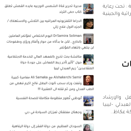
 : تحت رعاية
مديرة تحرير قناة الشمس الاوربيه عايده القمش تطلق
كتاب حمى الترند
ثية والجينية
الدراما التلفزيونيه العراقيه بين التلاشي والاستهلاك /
الجزء الاول فلاح زكي
DrSamira Soliman اليوم الختمامي لمؤتمر العاملين
بالخارج ، لكن ما بدأناه من حوار وأفكار ورؤى وطموحات
لن ينتهي بانتهاء المؤتمر.
مناقشة بحث تخرج بالمعهد العالي للخدمة الاجتماعية
ات
حول "تأثير تأخر ربط المعاش على جودة حياة
المتقاعدين" ريم العبدلي ليبيا
‏‎Alshakerchi Samir‎‏ مع ‏‎Ali Samaka‎‏ مغامرة كبيرة
وقفت وراء سحب تابوت البطل فالح اكرم فهمي من
الطب العدلي ومن ثم نقله الى المقبرة !!!
ل والإرشاد
أبوظبي تُطور منظومة متكاملة للصحة النفسية
عبدلي -ليبيا
كة عكاظ..
وجهتان مغلقتان تعززان السياحة في دبي
السودان العظيم: من دولة الفقر إلى دولة الرفاهية