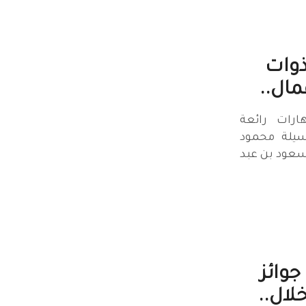
ذوات
مال..
رات رائعة
سيلة محمود
 سعود بن عبد
السودان يحصد 3 جوائز
لال..