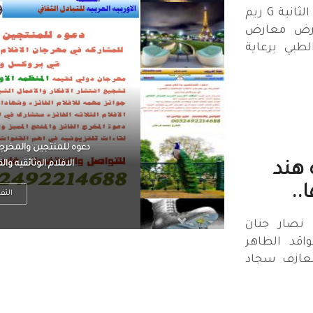
معرض مينا الطبي فى دورته الثانية G ريم
 ارض معارض
طبي برعاية
الرجل العظيم يكون مطمئ
بينما الرجل ضيق الأفق
 هند
..
التف
 نصار جنان
اقد الطاهر
لعازف سجاد