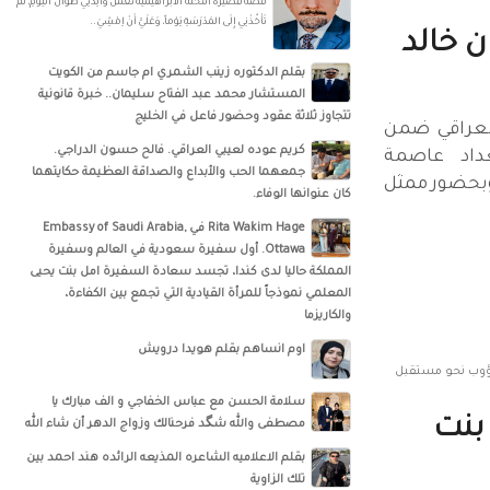
قصة قصيرة النخلة الابراهيمية تَعْمَلُ والِدَتِي طَوالَ اليَوْمِ، لَمْ
تَأْخُذْنِي إِلَى المَدْرَسَةِ يَوْماً، وَعَلَيَّ أَنْ اِمْشِيَ..
ن خالد
بقلم الدكتوره زينب الشمري ام جاسم من الكويت
المستشار محمد عبد الفتاح سليمان.. خبرة قانونية
تتجاوز ثلاثة عقود وحضور فاعل في الخليج
العراقي ضمن
كريم عوده لعيبي العراقي. فالح حسون الدراجي.
غداد عاصمة
جمعهما الحب والأبداع والصداقة العظيمة حكايتهما
احة العربية لعام 2025 وبحضور ممثل
كان عنوانها الوفاء.
‏‎Rita Wakim Hage‎‏ في ‏‎Embassy of Saudi Arabia,
Ottawa‎‏. أول سفيرة سعودية في العالم وسفيرة
المملكة حاليا لدى كندا، تجسد سعادة السفيرة امل بنت يحيى
المعلمي نموذجاً للمرأة القيادية التي تجمع بين الكفاءة،
والكاريزما
اوم انساهم بقلم هويدا درويش
دؤوب نحو مستقبل
سلامة الحسن‏ مع ‏عباس الخفاجي‏ و‏ الف مبارك يا
 بنت
مصطفى والله شگد فرحنالك وزواج الدهر أن شاء الله
بقلم الاعلاميه الشاعره المذيعه الرائده هند احمد بين
تلك الزاوية