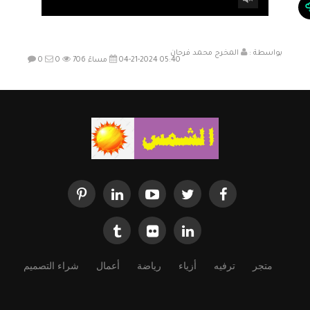
بواسطة :
المخرج محمد فرحان
04-21-2024 05:40 مساءً
706
0
0
متجر
ترفيه
أزياء
رياضة
أعمال
شراء التصميم