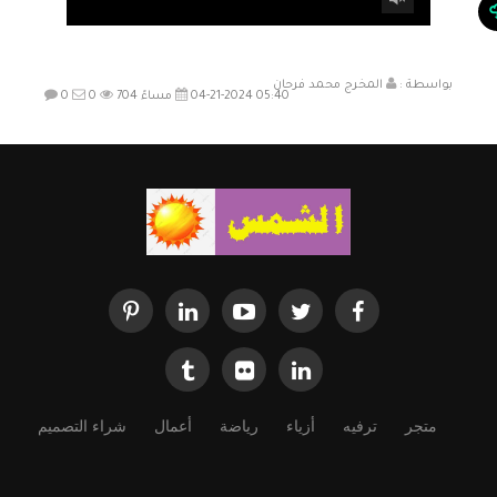
بواسطة :
المخرج محمد فرحان
04-21-2024 05:40 مساءً
704
0
0
متجر
ترفيه
أزياء
رياضة
أعمال
شراء التصميم