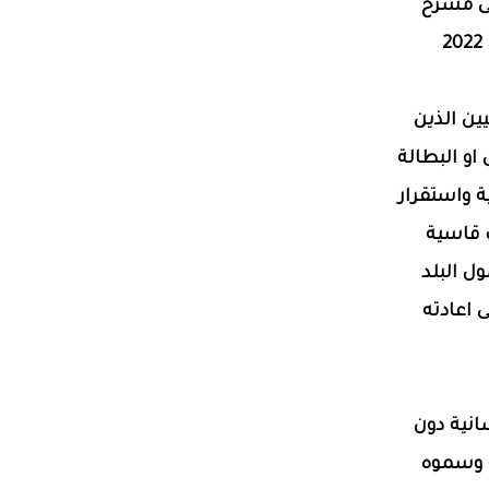
ى مسرح
ين الذين
و البطالة
 واستقرار
 قاسية
ل البلد
 اعادته
انية دون
ه وسموه