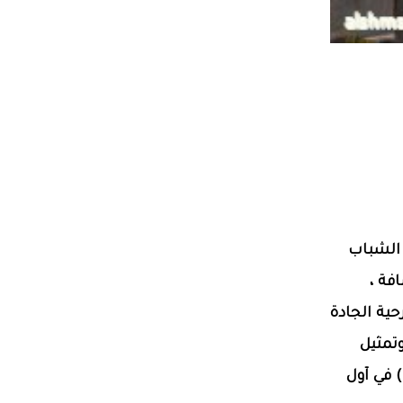
 الشباب
فة ،
ية الجادة
تمثيل
) في آول