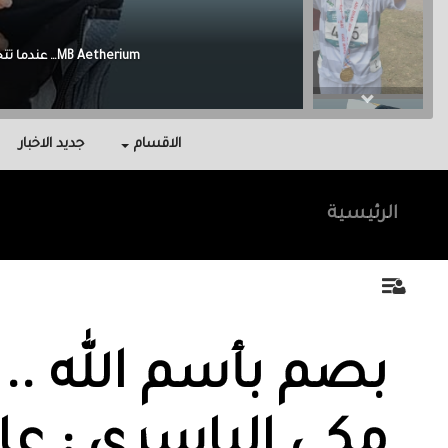
Malak Berri وراء كل نجاح عائلة آمنت بي، واحتوتني، وكانت سندي في أصعب اللحظات.
الاقسام
جديد الاخبار
الرئيسية
بصم بأسم الله .. :
مكي الياسري : عا