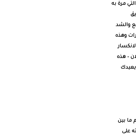
لتي مرة به
يق
بع والشد
رات وهذه
لانكسار
ان – هذه
يعيدك
 ما بين
ته على