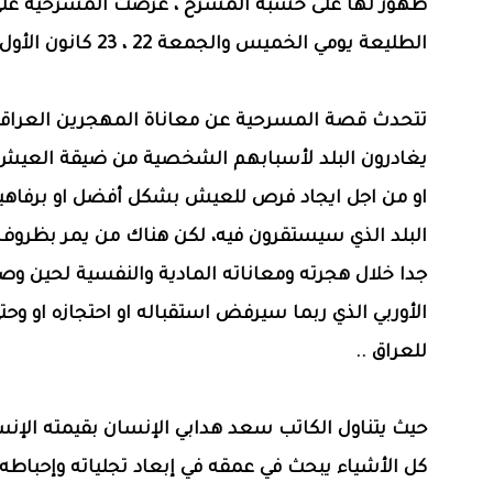
ظهور لها على خشبة المسرح ، عرضت المسرحية عل
الطليعة يومي الخميس والجمعة 22 ، 23 كانون الأول 2022
تتحدث قصة المسرحية عن معاناة المهجرين العراقي
يغادرون البلد لأسبابهم الشخصية من ضيقة العيش ا
او من اجل ايجاد فرص للعيش بشكل أفضل او برفاهية
البلد الذي سيستقرون فيه، لكن هناك من يمر بظروف
جدا خلال هجرته ومعاناته المادية والنفسية لحين وصو
الأوربي الذي ربما سيرفض استقباله او احتجازه او وحتى
للعراق ..
حيث يتناول الكاتب سعد هدابي الإنسان بقيمته الإنس
كل الأشياء يبحث في عمقه في إبعاد تجلياته وإحباط