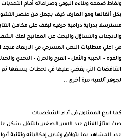
ونقاط ضعفه وبناءه اليومي وصراعاته أمام التحديات ا
بكل أثقالها وهو العارف كيف يجعل من عنصر التشو
مسترسلا بدراية درامية حرفيه ليقف على مكامن التتا
والانجذاب والتساؤل والبحث عن المفاتيح لفك الشف
هي اعلي متطلبات النص المسرحي في الارتقاء فتجد ا
والقوه – الخيبة والأمل – الفرح والحزن – التحدي والخذل
التناقضات التي يقضي عليها في لحظات ينسفها ثم 
لجوهر أللعبه مرة أخرى ..
كما ابدع الممثلون في أداء الشخصيات
حيث امتاز الفنان عبد الامير الصغير بالتنقل بشكل عام
عدد المشاهد بما يتوافق وتباين إمكانياته وتقنية أدوا