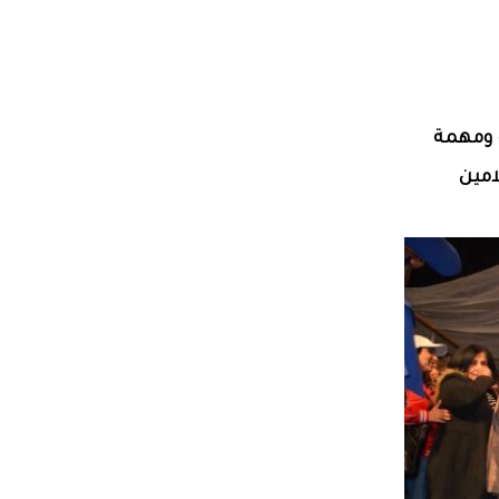
 ومهمة
امين