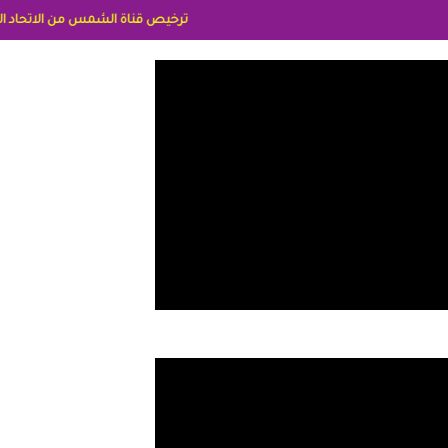
ترخيص قناة الشمس من الاتحاد الاوربي برقم 8025169734/61 IDeellLA مدراء المكاتب رنا وهبه الاعلاميه امل بكير جمهورية مصر ليبيا ريم عبدلي امريكا د سهام البياتي العراق الاعلاميه هند احمد الامارات الاعلاميه عايده القمش لسعوديه 