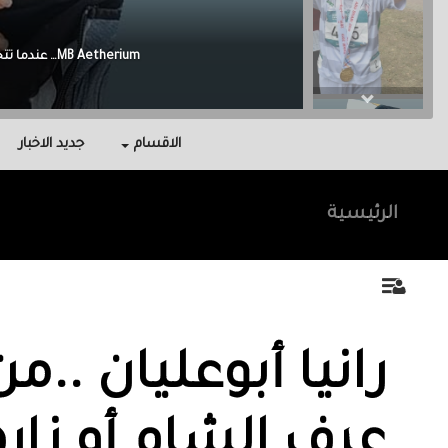
Malak Berri وراء كل نجاح عائلة آمنت بي، واحتوتني، وكانت سندي في أصعب اللحظات.
الاقسام
جديد الاخبار
الرئيسية
رانيا أبوعليان ..من
عرف الشام أو زاره