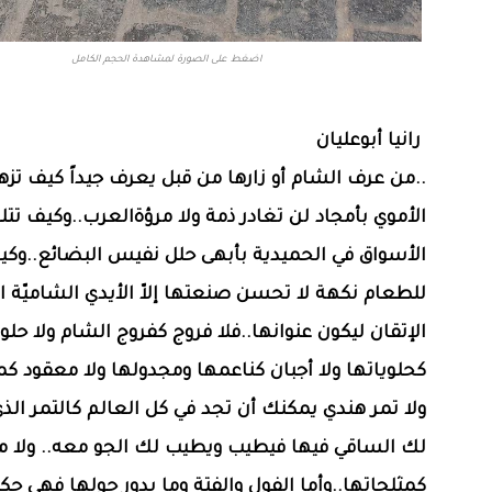
اضغط على الصورة لمشاهدة الحجم الكامل
رانيا أبوعليان
..من عرف الشام أو زارها من قبل يعرف جيداً كيف تز
الأموي بأمجاد لن تغادر ذمة ولا مرؤةالعرب..وكيف تتل
الأسواق في الحميدية بأبهى حلل نفيس البضائع..وكي
للطعام نكهة لا تحسن صنعتها إلاّ الأيدي الشاميّة ا
الإتقان ليكون عنوانها..فلا فروج كفروج الشام ولا حلو
كحلوياتها ولا أجبان كناعمها ومجدولها ولا معقود ك
ولا تمر هندي يمكنك أن تجد في كل العالم كالتمر ال
لك الساقي فيها فيطيب ويطيب لك الجو معه.. ولا م
كمثلجاتها..وأما الفول والفتة وما يدور حولها فهي حك