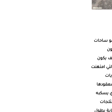
هو ساحات
ون
ف يكون
لتي امتهنت
يات
معقودها
ذي يسكبه
ثلجات
اية يطول