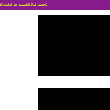
ترخيص قناة الشمس من الاتحاد الاوربي برقم 8025169734/61 IDeellLA مدراء المكاتب رنا وهبه الاعلاميه امل بكير جمهورية مصر ليبيا ريم عبدلي امريكا د سهام البياتي العراق الاعلاميه هند احمد الامارات الاعلاميه عايده القمش لسعوديه وس