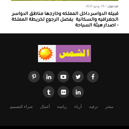
مبدعون
/
29 يونيو 2021
قبيله الدواسر داخل المملكه وخارجها ‏مناطق الدواسر
الجغرافيه والسكانية ‏ يفضل الرجوع لخريطة المملكة
- اصدار هيئة السياحة
متجر
ترفيه
أزياء
رياضة
أعمال
شراء التصميم