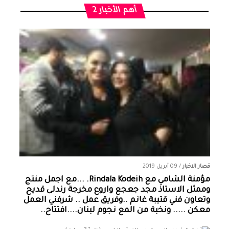
أهم الأخبار 2
قصار الاخبار
/
09 أبريل 2019
مؤمنة الشامي‏ مع ‏‎Rindala Kodeih‎‏. ...مع اجمل منتج
وممثل الاستاذ مجد جعجع واروع مخرجة رندلى قديح
وتعاون فني قتيبة غانم ..وفريق عمل .. شرفني العمل
معكن ..... ونخبة من المع نجوم لبنان....افتتاح..