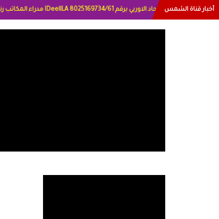
أخبار قناة الشمس
ترخيص قناة الشمس من الاتحاد الاورب
لعراق الاعلاميه هند احمد الامارات الاعلاميه عايده القمش لسعوديه وسيله الحلبي