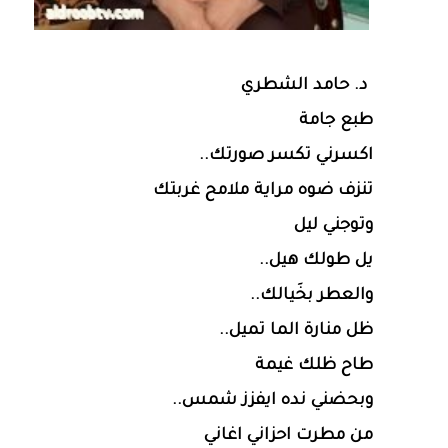
د. حامد الشطري
طبع جامة
اكسرني تكسر صورتك..
تنزف ضوه مراية ملامح غربتك
وتوجني ليل
يل طولك هيل..
والعطر بخَيالك..
ظل منارة الما تميل..
طاح ظلك غيمة
وبحضني نده ايفزز شمس..
من مطرت احزاني اغاني