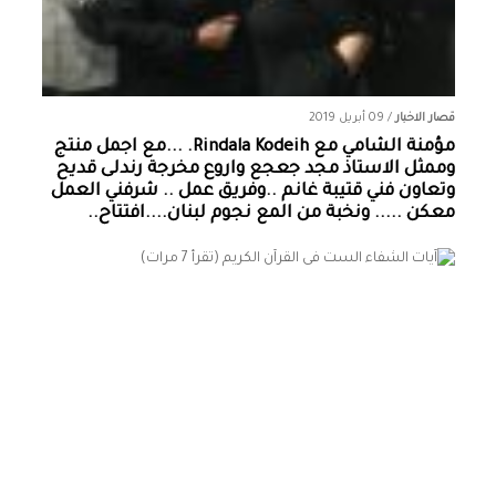
قصار الاخبار
/
09 أبريل 2019
مؤمنة الشامي‏ مع ‏‎Rindala Kodeih‎‏. ...مع اجمل منتج
وممثل الاستاذ مجد جعجع واروع مخرجة رندلى قديح
وتعاون فني قتيبة غانم ..وفريق عمل .. شرفني العمل
معكن ..... ونخبة من المع نجوم لبنان....افتتاح..