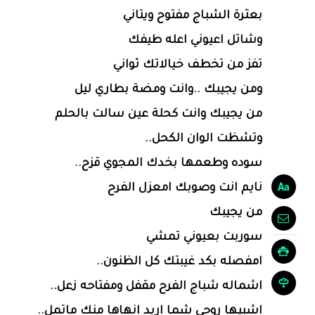
بعثرة الشباج مفتوح ويتاني
وشاتل اعيوني اعله طيفك
تفز من تخطف خيالاتك ثواني
ومن يجيبك ..وانت ومضة بطاري ليل
من يجيبك وانت كحلة عين سالت بالحلم
وتشظت الوان الكحل..
سوده وطعمها بخدك المجوي قزح..
نايم انت وصوبك امعزل الفرح
من يجيبك
سوربت بعيوني تمشي
امفصله بكد غيبتك كل الظنون..
اشماله شباج الفرح مقفل ومفتاحه زعل..
اشبيها روحي شما اريد انهاها منك ماتمل..