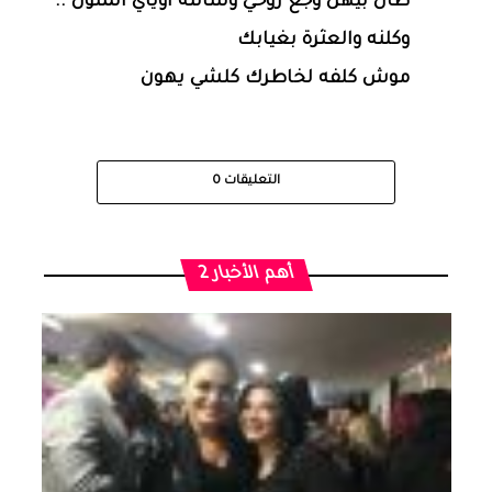
طال بيهن وجع روحي وشالته اوياي المتون ..
وكلنه والعثرة بغيابك
موش كلفه لخاطرك كلشي يهون
التعليقات
0
أهم الأخبار 2