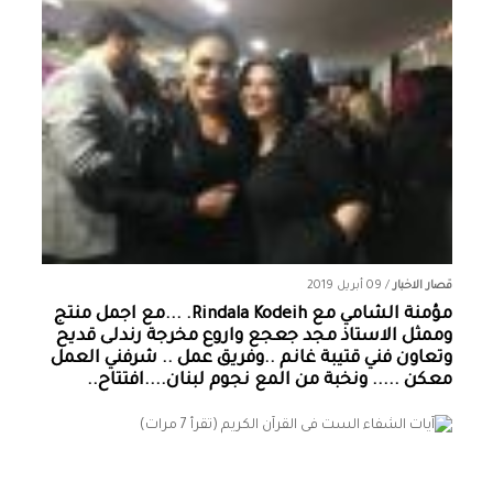
قصار الاخبار
/
09 أبريل 2019
مؤمنة الشامي‏ مع ‏‎Rindala Kodeih‎‏. ...مع اجمل منتج
وممثل الاستاذ مجد جعجع واروع مخرجة رندلى قديح
وتعاون فني قتيبة غانم ..وفريق عمل .. شرفني العمل
معكن ..... ونخبة من المع نجوم لبنان....افتتاح..