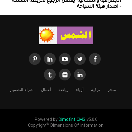
الجغرافيه والسكانية ‏ يفضل الرجوع لخريطة المملكة
- اصدار هيئة السياحة
متجر
ترفيه
أزياء
رياضة
أعمال
شراء التصميم
Powered by
Dimofinf CMS
v5.0.0
©
Copyright
Dimensions Of Information.