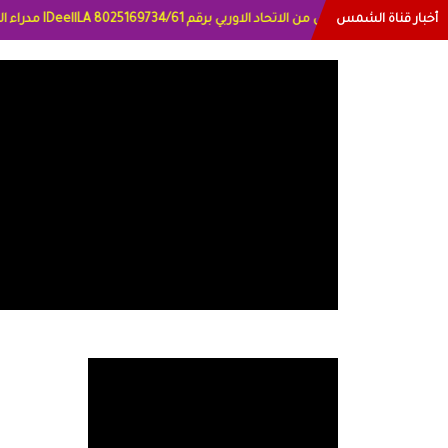
أخبار قناة الشمس
ترخيص قناة الشمس من الا
ياتي العراق الاعلاميه هند احمد الامارات الاعلاميه عايده القمش لسعوديه وسيله ال