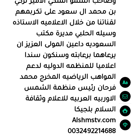
وصاحب السمو الملكي الامير تركي
بن محمد ال سعود على تكربمهم
لقناتنا من خلال الاعلاميه الاستاذه
وسيله الحلبي مديرة مكتب
السعوديه داعين المولى العزيز ان
يرعاهما برعابته وسنكون سندا
اعلاميا للمنظمه الدوليه لدعم
المواهب الرياضيه المخرج محمد
فرحان رئيس منظمة الشمس
الاوربيه العربيه للاعلام وثقافة
السلام بلجيكا
Alshmstv.com
0032492214688