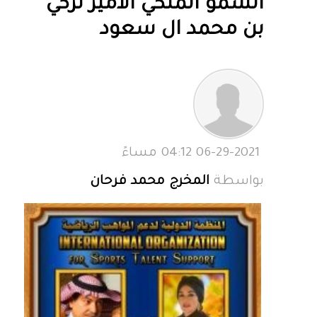
السمو الملكي الامير تركي
بن محمد ال سعود
06-29-2021 04:12 مساءً
بواسطة
المخرج محمد فرحان