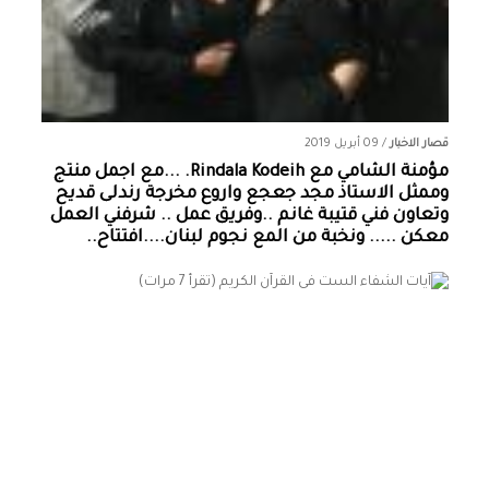
قصار الاخبار
/
09 أبريل 2019
مؤمنة الشامي‏ مع ‏‎Rindala Kodeih‎‏. ...مع اجمل منتج
وممثل الاستاذ مجد جعجع واروع مخرجة رندلى قديح
وتعاون فني قتيبة غانم ..وفريق عمل .. شرفني العمل
معكن ..... ونخبة من المع نجوم لبنان....افتتاح..