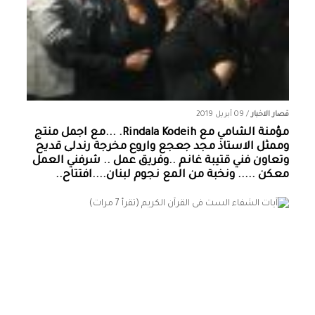
قصار الاخبار
/
09 أبريل 2019
مؤمنة الشامي‏ مع ‏‎Rindala Kodeih‎‏. ...مع اجمل منتج
وممثل الاستاذ مجد جعجع واروع مخرجة رندلى قديح
وتعاون فني قتيبة غانم ..وفريق عمل .. شرفني العمل
معكن ..... ونخبة من المع نجوم لبنان....افتتاح..