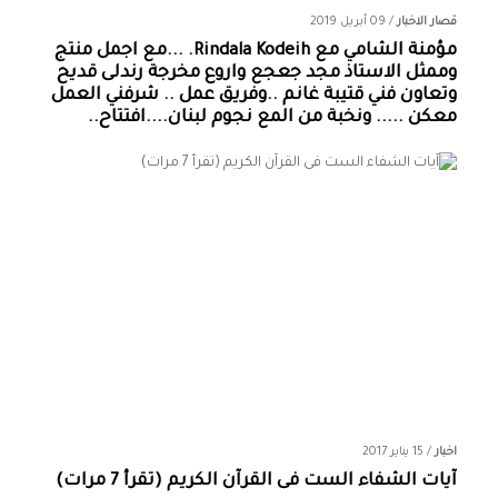
قصار الاخبار
/
09 أبريل 2019
مؤمنة الشامي‏ مع ‏‎Rindala Kodeih‎‏. ...مع اجمل منتج
وممثل الاستاذ مجد جعجع واروع مخرجة رندلى قديح
وتعاون فني قتيبة غانم ..وفريق عمل .. شرفني العمل
معكن ..... ونخبة من المع نجوم لبنان....افتتاح..
اخبار
/
15 يناير 2017
آيات الشفاء الست فى القرآن الكريم (تقرأ 7 مرات)