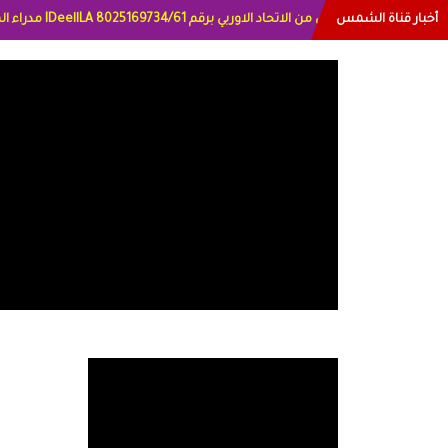
أخبار قناة الشمس
ترخيص قناة الشمس من الاتح
اتي العراق الاعلاميه هند احمد الامارات الاعلاميه عايده القمش لسعوديه وسيله الحل