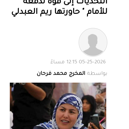
التحديات إلى قوة تدفعه
للأمام " حاورتها ريم العبدلي
05-25-2026 12:15 مساءً
بواسطة
المخرج محمد فرحان