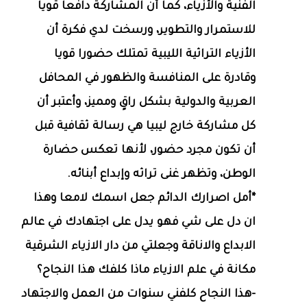
الفنية والأزياء، كما أن المشاركة دافعا قويا
للاستمرار والتطوير، ورسخت لدي فكرة أن
الأزياء التراثية الليبية تمتلك حضورا قويا
وقادرة على المنافسة والظهور في المحافل
العربية والدولية بشكل راقٍ ومميز، وأعتبر أن
كل مشاركة خارج ليبيا هي رسالة ثقافية قبل
أن تكون مجرد حضور، لأنها تعكس حضارة
الوطن، وتظهر غنى تراثه وإبداع أبنائه.
*أمل اصرارك الدائم جعل اسمك لامعا وهذا
ان دل على شي فهو يدل على اجتهادك في عالم
الابداع والاناقة وجعلتي من دار الازياء الشرقية
مكانة في علم الازياء ماذا كلفك هذا النجاح؟
-هذا النجاح كلفني سنوات من العمل والاجتهاد