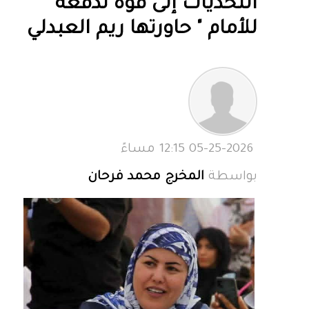
التحديات إلى قوة تدفعه
للأمام " حاورتها ريم العبدلي
05-25-2026 12:15 مساءً
بواسطة
المخرج محمد فرحان