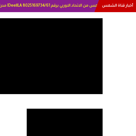
أخبار قناة الشمس
ترخيص قناة الشمس من 
بياتي العراق الاعلاميه هند احمد الامارات الاعلاميه عايده القمش لسعوديه وسيله ا