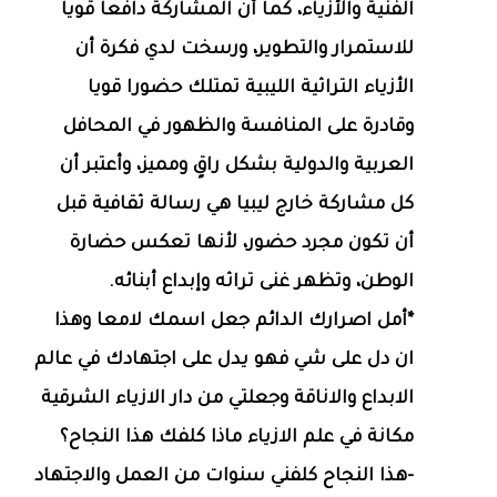
الفنية والأزياء، كما أن المشاركة دافعا قويا
للاستمرار والتطوير، ورسخت لدي فكرة أن
الأزياء التراثية الليبية تمتلك حضورا قويا
وقادرة على المنافسة والظهور في المحافل
العربية والدولية بشكل راقٍ ومميز، وأعتبر أن
كل مشاركة خارج ليبيا هي رسالة ثقافية قبل
أن تكون مجرد حضور، لأنها تعكس حضارة
الوطن، وتظهر غنى تراثه وإبداع أبنائه.
*أمل اصرارك الدائم جعل اسمك لامعا وهذا
ان دل على شي فهو يدل على اجتهادك في عالم
الابداع والاناقة وجعلتي من دار الازياء الشرقية
مكانة في علم الازياء ماذا كلفك هذا النجاح؟
-هذا النجاح كلفني سنوات من العمل والاجتهاد