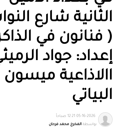
الثانية شارع النواب
( فنانون في الذاكر
إعداد: جواد الرميث
االاذاعية ميسون
البياتي
05-16-2026 12:21 صباحاً
بواسطة
المخرج محمد فرحان