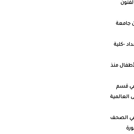
لفنون
 جامعة
اد -كلية
أطفال منذ
افة لعملها في قسم
ى العالمية
 في الصحف
ورة