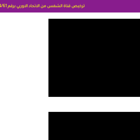
ترخيص قناة الشمس من الاتحاد الاوربي برقم 8025169734/61 IDeellLA مدراء المكاتب رنا وهبه الاعلاميه امل بكير جمهورية مصر ليبيا ريم عبدلي امريكا د سهام البياتي العراق الاعلاميه هند احمد الامارات الاعلاميه عايده القمش لسعوديه وسيله الحلبي