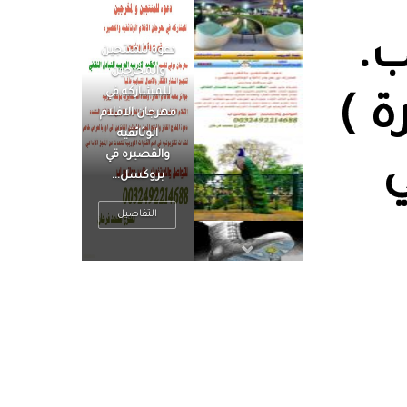
‏.
الرجل العظيم
يكون مطمئناً ،
يتحرر من القلق
ة )
، بينما الرجل
ضيق الأفق
فعادة ما يكون
ي
متوتراً
التفاصيل