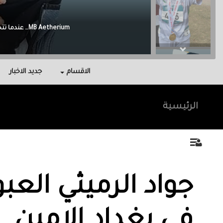
Malak Berri وراء كل نجاح عائلة آمنت بي، واحتوتني، وكانت سندي في أصعب اللحظات.
الاقسام
جديد الاخبار
الرئيسية
‏جواد الرميثي العبو
في ‏بغداد الامين