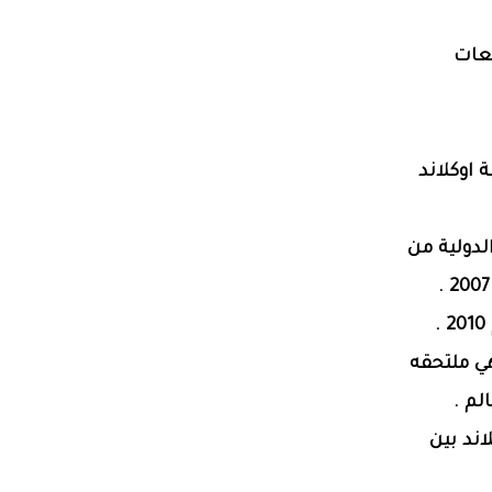
لجامعات
 اوكلاند
لدولية من
لاند ، وهي ملتحقه
لم .
اند بين