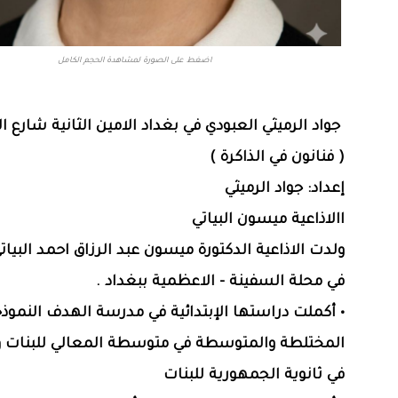
اضغط على الصورة لمشاهدة الحجم الكامل
‏جواد الرميثي العبودي‏ في ‏بغداد الامين الثانية شارع ال
( فنانون في الذاكرة )
إعداد: جواد الرميثي
االاذاعية ميسون البياتي
في محلة السفينة - الاعظمية ببغداد .
• أكملت دراستها الإبتدائية في مدرسة الهدف النموذج
المختلطة والمتوسطة في متوسطة المعالي للبنات و ا
في ثانوية الجمهورية للبنات