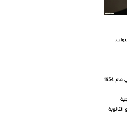
نواب‏.
ولدت الاذاعية الدكتورة ميسون عبد الرزاق احمد البياتي عام 1954
ية
لثانوية