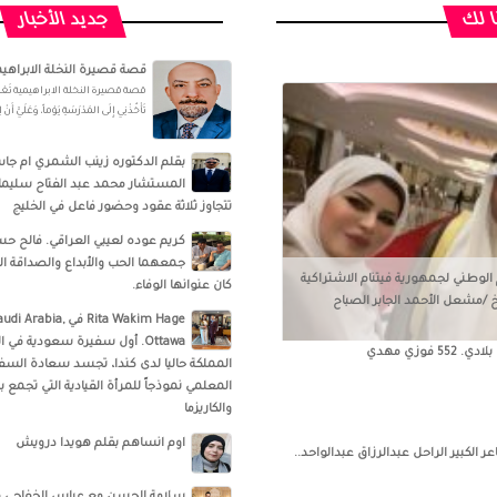
ا لك
جديد الأخبار
قصة قصيرة النخلة الابراهيم
قصة قصيرة النخلة الابراهيمية تَعْمَلُ وا
تَأْخُذْنِي إِلَى المَدْرَسَةِ يَوْماً، وَعَلَيَّ أَن
بقلم الدكتوره زينب الشمري ام جا
المستشار محمد عبد الفتاح سليمان.
تتجاوز ثلاثة عقود وحضور فاعل في الخليج
كريم عوده لعيبي العراقي. فالح حس
جمعهما الحب والأبداع والصداقة ا
 الوطني لجمهورية فيتنام الاشتراكية
كان عنوانها الوفاء.
 /مشعل الأحمد الجابر الصباح
‏‎Rita Wakim Hage‎‏ في
Ottawa‎‏. أول سفيرة سعودية في
فوزي مهدي
المملكة حاليا لدى كندا، تجسد سعادة السفي
المعلمي نموذجاً للمرأة القيادية التي تجمع بي
والكاريزما
اوم انساهم بقلم هويدا درويش
الكبير الراحل عبدالرزاق عبدالواحد..
سلامة الحسن‏ مع ‏عباس الخفاجي‏ و‏ 