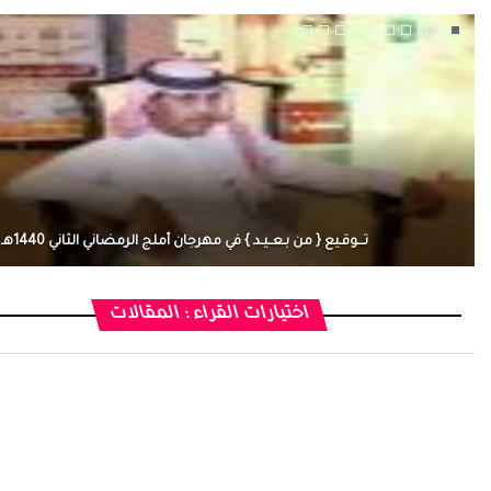
تـــوقـيع { من بـعــيـد } في مهرجان أملج الرمضاني الثاني 1440هـ
اختيارات القراء : المقالات