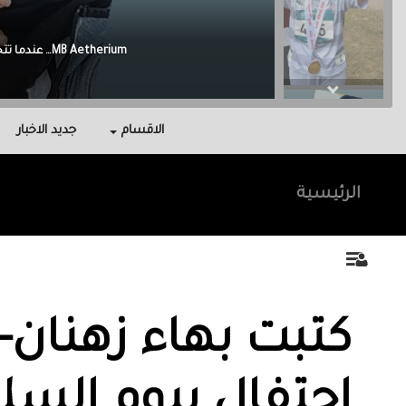
Malak Berri وراء كل نجاح عائلة آمنت بي، واحتوتني، وكانت سندي في أصعب اللحظات.
الاقسام
جديد الاخبار
الرئيسية
كتبت بهاء زهنان--
احتفال بيوم السل