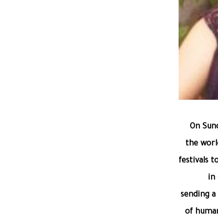
On Sund
the world
festivals 
in
sending a
of human