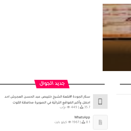
جديد الجوال
ستار الجودة #قلعة الشيخ خليبص عبد الحسن العجرش احد
اجمل وأكبر المواقع التراثية في الصويرة محافظة الكوت
35.7 م/ب
449 |
WhatsApp
8.1 كيلو بايت
1967 |