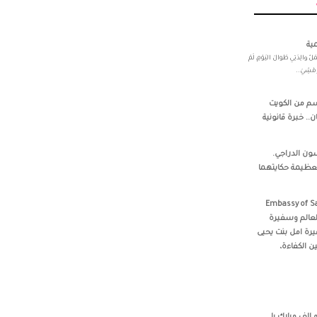
ية
لِدَتِي طَوالَ اليَوْمِ، لَمْ
ْ اِمْشِيَ..
سم من الكويت
. خبرة قانونية
ون الدراجي.
لعظيمة حكايتهما
 ‏‎Embassy of Saudi Arabia,
 العالم وسفيرة
رة امل بنت يحيى
ن الكفاءة،
الف مبارك يا