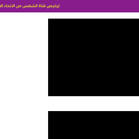
ترخيص قناة الشمس من الاتحاد الاوربي برقم 8025169734/61 IDeellLA مدراء المكاتب رنا وهبه الاعلاميه امل بكير جمهورية مصر ليبيا ريم عبدلي امريكا د سهام البياتي العراق الاعلاميه هند احمد الامارات الاعلاميه عايده القمش لسعوديه