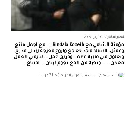
قصار الاخبار
/
09 أبريل 2019
مؤمنة الشامي‏ مع ‏‎Rindala Kodeih‎‏. ...مع اجمل منتج
وممثل الاستاذ مجد جعجع واروع مخرجة رندلى قديح
وتعاون فني قتيبة غانم ..وفريق عمل .. شرفني العمل
معكن ..... ونخبة من المع نجوم لبنان....افتتاح..